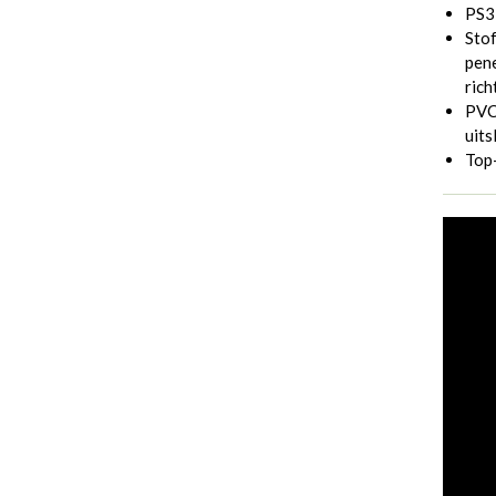
PS3
Stof
pene
rich
PVC 
uits
Top