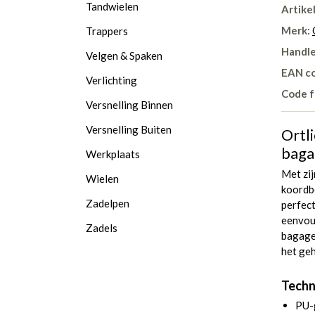
Tandwielen
Artike
Merk:
Trappers
Handle
Velgen & Spaken
EAN c
Verlichting
Code f
Versnelling Binnen
Versnelling Buiten
Ortl
baga
Werkplaats
Met zij
Wielen
koordb
Zadelpen
perfect
eenvou
Zadels
bagage
het geh
Techn
PU-