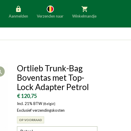
Aanmelden
Verzenden naar
Winkelmandje
België
Nederland
Duitsland
Luxemburg
Frankrijk
Oostenrijk
Ortlieb Trunk-Bag
Open
Slovenië
Italië
Boventas met Top-
Denemarken
Finland
Lock Adapter Petrol
Bulgarije
Ierland
€ 120,75
Incl. 21% BTW
(België}
Exclusief verzendingskosten
OP VOORRAAD