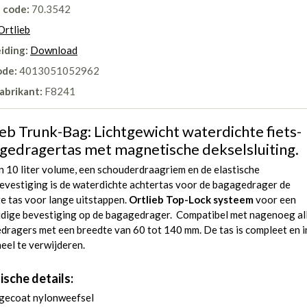
l code:
70.3542
Ortlieb
iding:
Download
ode:
4013051052962
abrikant:
F8241
ieb Trunk-Bag: Lichtgewicht waterdichte fiets-
gedragertas met magnetische dekselsluiting.
n 10 liter volume, een schouderdraagriem en de elastische
evestiging is de waterdichte achtertas voor de bagagedrager de
e tas voor lange uitstappen.
Ortlieb Top-Lock systeem
voor een
dige bevestiging op de bagagedrager. Compatibel met nagenoeg al
dragers met een breedte van 60 tot 140 mm. De tas is compleet en i
eel te verwijderen.
ische details:
gecoat nylonweefsel