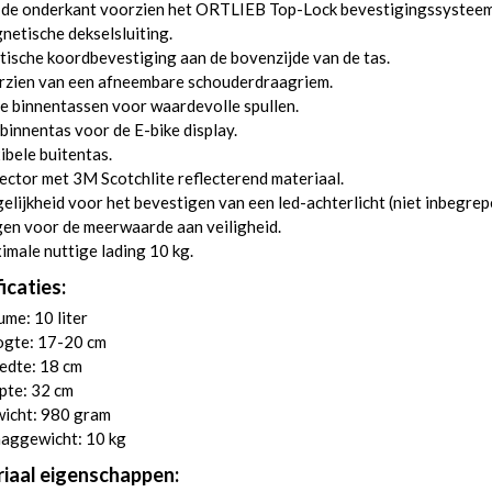
 de onderkant voorzien het ORTLIEB Top-Lock bevestigingssysteem
etische dekselsluiting.
tische koordbevestiging aan de bovenzijde van de tas.
rzien van een afneembare schouderdraagriem.
 binnentassen voor waardevolle spullen.
binnentas voor de E-bike display.
ibele buitentas.
ector met 3M Scotchlite reflecterend materiaal.
lijkheid voor het bevestigen van een led-achterlicht (niet inbegrep
en voor de meerwaarde aan veiligheid.
male nuttige lading 10 kg.
icaties:
me: 10 liter
gte: 17-20 cm
edte: 18 cm
pte: 32 cm
icht: 980 gram
aggewicht: 10 kg
iaal eigenschappen: