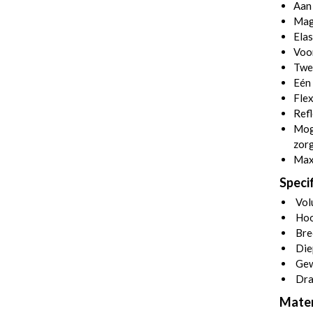
Aan
Magn
Elas
Voo
Twee
Eén 
Flex
Refl
Moge
zorg
Maxi
Specif
Volu
Hoo
Bre
Die
Gew
Dra
Mater