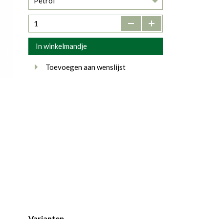
Petrol
-
+
In winkelmandje
Toevoegen aan wenslijst
Varianten