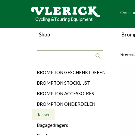
generic
Over o
generic
Shop
Brom
search.title
breadc
breadc
Bovent
Categorieën
BROMPTON GESCHENK IDEEEN
BROMPTON STOCKLIJST
BROMPTON ACCESSOIRES
BROMPTON ONDERDELEN
Tassen
Bagagedragers