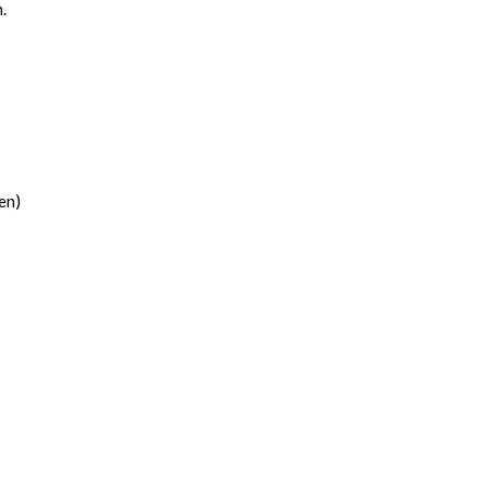
.
en)