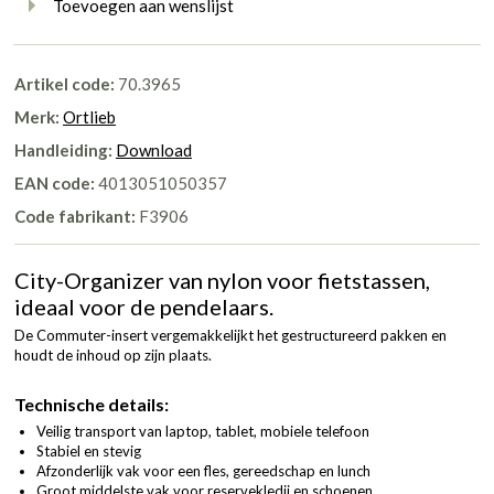
Toevoegen aan wenslijst
Artikel code:
70.3965
Merk:
Ortlieb
Handleiding:
Download
EAN code:
4013051050357
Code fabrikant:
F3906
City-Organizer van nylon voor fietstassen,
ideaal voor de pendelaars.
De Commuter-insert vergemakkelijkt het gestructureerd pakken en
houdt de inhoud op zijn plaats.
Technische details:
Veilig transport van laptop, tablet, mobiele telefoon
Stabiel en stevig
Afzonderlijk vak voor een fles, gereedschap en lunch
Groot middelste vak voor reservekledij en schoenen