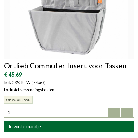
Ortlieb Commuter Insert voor Tassen
€ 45,69
Incl. 23% BTW
(Ierland}
Exclusief verzendingskosten
OP VOORRAAD
-
+
In winkelmandje