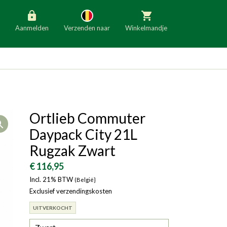
Aanmelden
Verzenden naar
Winkelmandje
België
Nederland
Duitsland
Luxemburg
Frankrijk
Oostenrijk
Ortlieb Commuter
Open
Slovenië
Italië
Daypack City 21L
Denemarken
Finland
Rugzak Zwart
Bulgarije
Ierland
€ 116,95
Incl. 21% BTW
(België}
Exclusief verzendingskosten
UITVERKOCHT