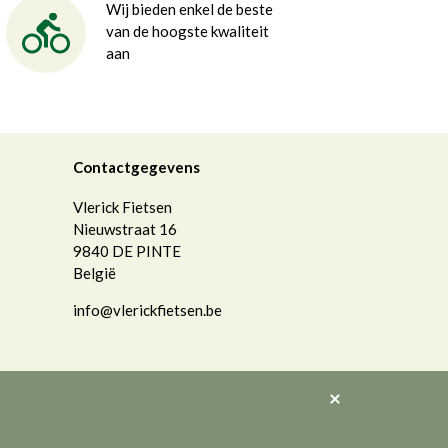
Wij bieden enkel de beste
van de hoogste kwaliteit
aan
Contactgegevens
Vlerick Fietsen
Nieuwstraat 16
9840
DE PINTE
België
info@vlerickfietsen.be
Akkoord