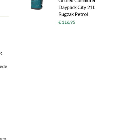
Ortlieb Commuter
Daypack City 21L
Rugzak Petrol
€ 116,95
g,
Mede
men