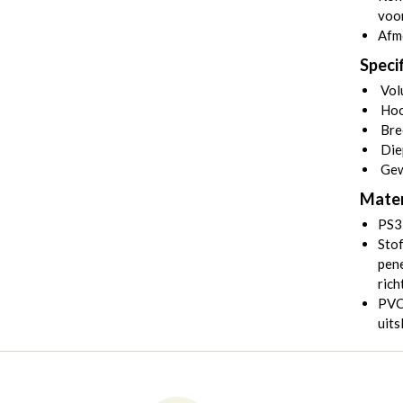
voor
Afm
Specif
Volu
Hoo
Bre
Die
Gew
Mater
PS3
Stof
pene
rich
PVC 
uits