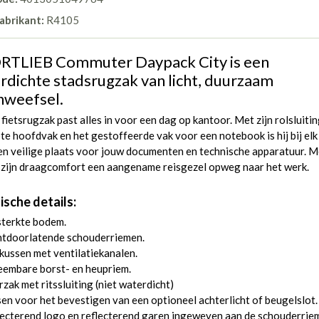
abrikant:
R4105
RTLIEB Commuter Daypack City is een
rdichte stadsrugzak van licht, duurzaam
nweefsel.
 fietsrugzak past alles in voor een dag op kantoor. Met zijn rolsluitin
te hoofdvak en het gestoffeerde vak voor een notebook is hij bij elk
en veilige plaats voor jouw documenten en technische apparatuur. 
j zijn draagcomfort een aangename reisgezel opweg naar het werk.
ische details:
sterkte bodem.
htdoorlatende schouderriemen.
ussen met ventilatiekanalen.
eembare borst- en heupriem.
zak met ritssluiting (niet waterdicht)
en voor het bevestigen van een optioneel achterlicht of beugelslot.
ecterend logo en reflecterend garen ingeweven aan de schouderrie