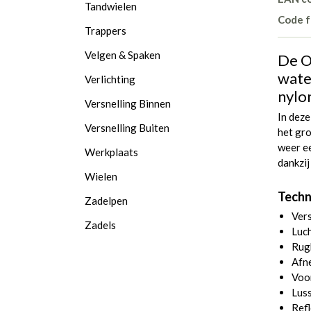
Tandwielen
Code f
Trappers
Velgen & Spaken
De O
wate
Verlichting
nylo
Versnelling Binnen
In deze
Versnelling Buiten
het gro
weer e
Werkplaats
dankzi
Wielen
Techn
Zadelpen
Ver
Zadels
Luc
Rugk
Afn
Voor
Luss
Refl