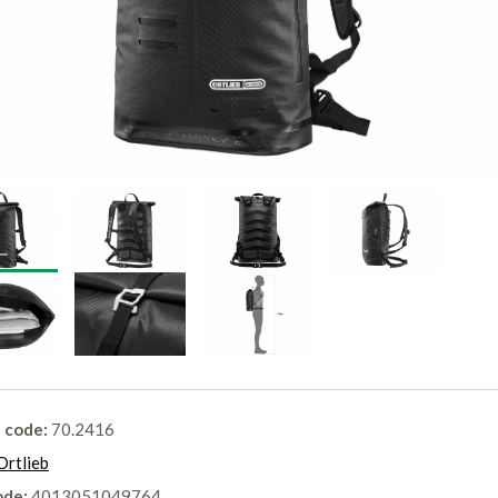
l code:
70.2416
Ortlieb
ode:
4013051049764