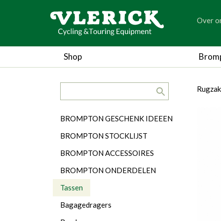
generic
Over o
generic
Shop
Brom
search.title
breadc
breadc
Rugzak
Categorieën
BROMPTON GESCHENK IDEEEN
BROMPTON STOCKLIJST
BROMPTON ACCESSOIRES
BROMPTON ONDERDELEN
Tassen
Bagagedragers