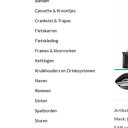
Banden
Cassette & Kroontjes
Crankstel & Trapas
Fietskarren
Fietskleding
Frames & Voorvorken
Kettingen
Kruikhouders en Drinksystemen
Naven
Remmen
Sloten
Artike
Spatborden
Merk:
Sturen
EAN c