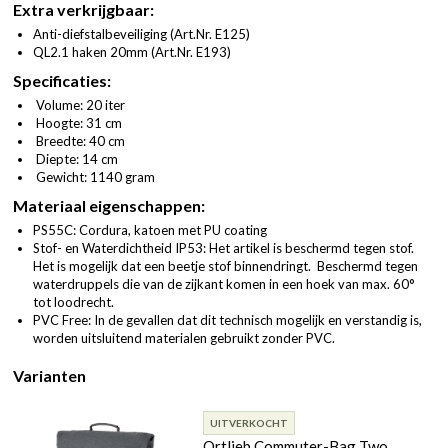
Extra verkrijgbaar:
Anti-diefstalbeveiliging (
Art.Nr. E125
)
QL2.1 haken 20mm (
Art.Nr. E193
)
Specificaties:
Volume: 20 iter
Hoogte: 31 cm
Breedte: 40 cm
Diepte: 14 cm
Gewicht: 1140 gram
Materiaal eigenschappen:
PS55C: Cordura, katoen met PU coating
Stof- en Waterdichtheid IP53: Het artikel is beschermd tegen stof.
Het is mogelijk dat een beetje stof binnendringt. Beschermd tegen
waterdruppels die van de zijkant komen in een hoek van max. 60°
tot loodrecht.
PVC Free: In de gevallen dat dit technisch mogelijk en verstandig is,
worden uitsluitend materialen gebruikt zonder PVC.
Varianten
UITVERKOCHT
Ortlieb Commuter-Bag Two