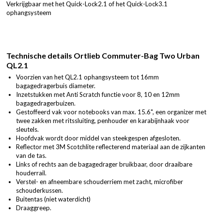
Verkrijgbaar met het Quick-Lock2.1 of het Quick-Lock3.1
ophangsysteem
Technische details Ortlieb Commuter-Bag Two Urban
QL2.1
Voorzien van het QL2.1 ophangsysteem tot 16mm
bagagedragerbuis diameter.
Inzetstukken met Anti Scratch functie voor 8, 10 en 12mm
bagagedragerbuizen.
Gestoffeerd vak voor notebooks van max. 15.6", een organizer met
twee zakken met ritssluiting, penhouder en karabijnhaak voor
sleutels.
Hoofdvak wordt door middel van steekgespen afgesloten.
Reflector met 3M Scotchlite reflecterend materiaal aan de zijkanten
van de tas.
Links of rechts aan de bagagedrager bruikbaar, door draaibare
houderrail.
Verstel- en afneembare schouderriem met zacht, microfiber
schouderkussen.
Buitentas (niet waterdicht)
Draaggreep.