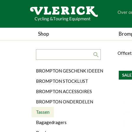
generic
Over o
generic
Shop
Brom
search.title
breadc
breadc
Office
Categorieën
BROMPTON GESCHENK IDEEEN
SALE
BROMPTON STOCKLIJST
BROMPTON ACCESSOIRES
BROMPTON ONDERDELEN
Tassen
Bagagedragers