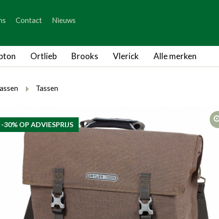
_skip_content
ns
Contact
Nieuws
_skip_language
pton
Ortlieb
Brooks
Vlerick
Alle merken
rumb.here
rumb.from
breadcrumb.to
tassen
Tassen
 -30% OP ADVIESPRIJS