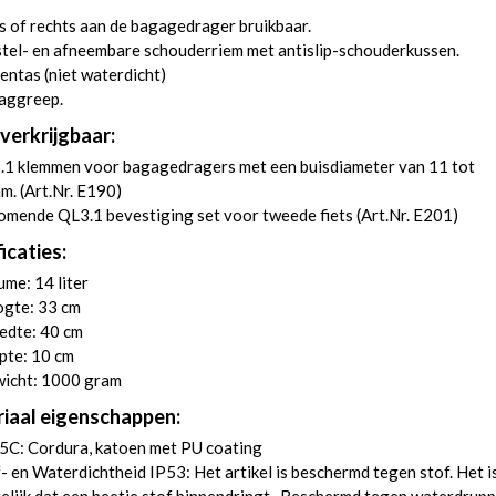
s of rechts aan de bagagedrager bruikbaar.
tel- en afneembare schouderriem met antislip-schouderkussen.
entas (niet waterdicht)
aggreep.
verkrijgbaar:
.1 klemmen voor bagagedragers met een buisdiameter van 11 tot
m. (
Art.Nr. E190
)
omende QL3.1 bevestiging set voor tweede fiets (
Art.Nr. E201
)
icaties:
me: 14 liter
gte: 33 cm
edte: 40 cm
pte: 10 cm
icht: 1000 gram
iaal eigenschappen:
5C: Cordura, katoen met PU coating
- en Waterdichtheid IP53: Het artikel is beschermd tegen stof. Het i