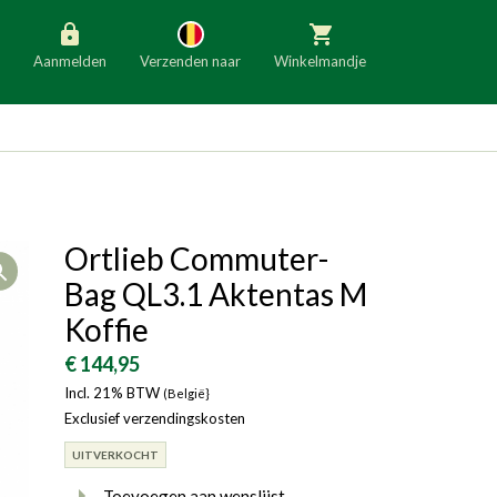
Aanmelden
Verzenden naar
Winkelmandje
België
Nederland
Duitsland
Luxemburg
Frankrijk
Oostenrijk
Ortlieb Commuter-
Open
Slovenië
Italië
Bag QL3.1 Aktentas M
Denemarken
Finland
Koffie
Bulgarije
Ierland
€ 144,95
Incl. 21% BTW
(België}
Exclusief verzendingskosten
UITVERKOCHT
Toevoegen aan wenslijst