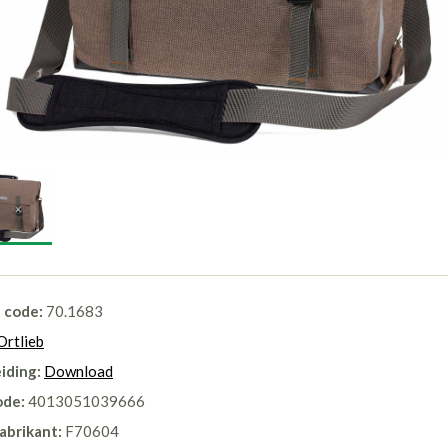
l code:
70.1683
Ortlieb
iding:
Download
ode:
4013051039666
abrikant:
F70604