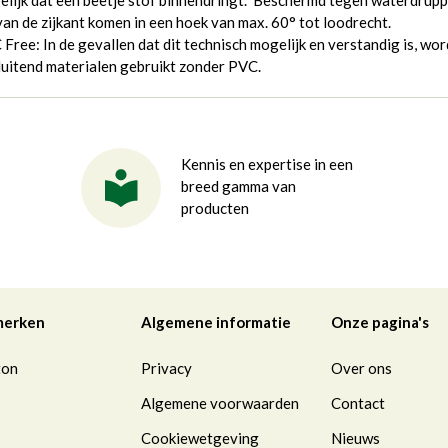
lijk dat een beetje stof binnendringt. Beschermd tegen waterdrupp
van de zijkant komen in een hoek van max. 60° tot loodrecht.
Free: In de gevallen dat dit technisch mogelijk en verstandig is, wo
luitend materialen gebruikt zonder PVC.
Kennis en expertise in een
breed gamma van
producten
merken
Algemene informatie
Onze pagina's
ton
Privacy
Over ons
Algemene voorwaarden
Contact
Cookiewetgeving
Nieuws