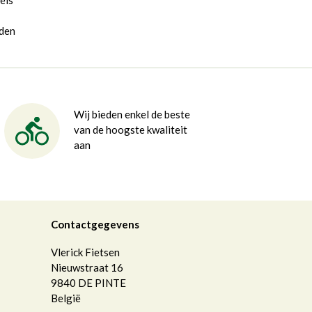
els
rden
Wij bieden enkel de beste
van de hoogste kwaliteit
aan
Contactgegevens
Vlerick Fietsen
Nieuwstraat 16
9840
DE PINTE
België