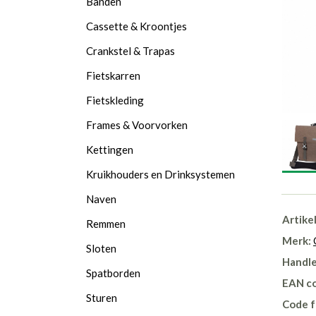
Banden
Cassette & Kroontjes
Crankstel & Trapas
Fietskarren
Fietskleding
Frames & Voorvorken
Kettingen
Kruikhouders en Drinksystemen
Naven
Artike
Remmen
Merk:
Sloten
Handle
Spatborden
EAN c
Sturen
Code f