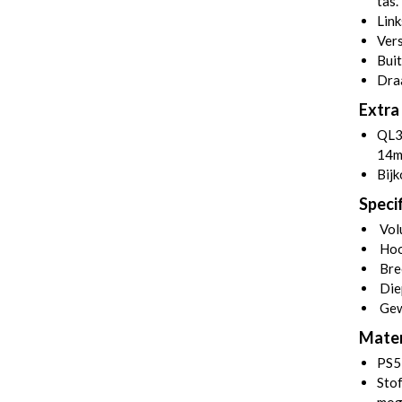
tas.
Link
Vers
Buit
Dra
Extra 
QL3
14m
Bijk
Specif
Volu
Hoo
Bre
Die
Gew
Mater
PS5
Stof