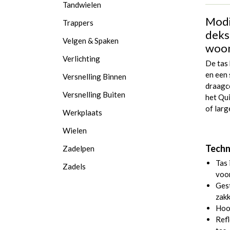
Tandwielen
Modi
Trappers
dekse
Velgen & Spaken
woon
Verlichting
De tas
en een
Versnelling Binnen
draagco
Versnelling Buiten
het Qu
of larg
Werkplaats
Wielen
Techn
Zadelpen
Tas
Zadels
voor
Gest
zakk
Hoo
Refl