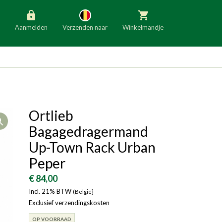
Aanmelden
Verzenden naar
Winkelmandje
België
Nederland
Duitsland
Luxemburg
Frankrijk
Oostenrijk
Ortlieb
Open
Slovenië
Italië
Bagagedragermand
Denemarken
Finland
Up-Town Rack Urban
Peper
Bulgarije
Ierland
€ 84,00
Incl. 21% BTW
(België}
Exclusief verzendingskosten
OP VOORRAAD