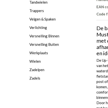
Tandwielen
EAN c
Trappers
Code f
Velgen & Spaken
De b
Verlichting
Must-
Versnelling Binnen
met 
Versnelling Buiten
afha
en i
Werkplaats
De Up-
Wielen
van he
Zadelpen
waterdi
fietsta
Zadels
post of
komen, 
comfort
binnenv
Door he