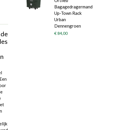
Ortlieb
Bagagedragermand
Up-Town Rack
Urban
Dennengroen
 de
€ 84,00
les
en
el
 Een
voor
de
e
het
en
lijk