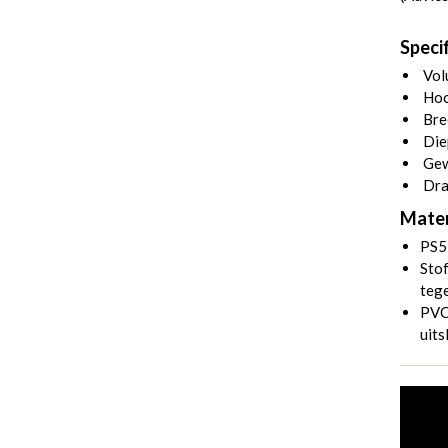
Specif
Volu
Hoo
Bre
Die
Gew
Dra
Mater
PS5
Stof
tege
PVC 
uits