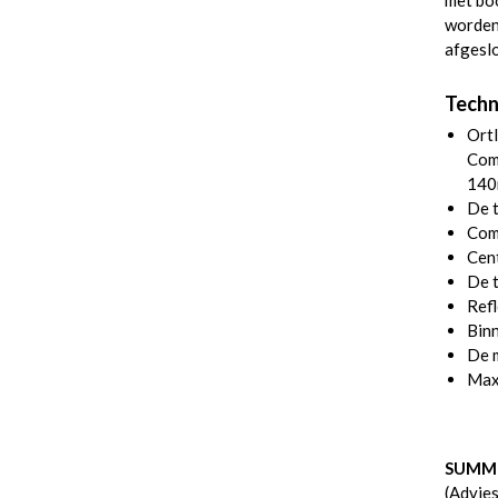
met boo
worden 
afgesl
Techn
Ortl
Com
140
De t
Com
Cent
De t
Refl
Binn
De m
Max
SUMME
(Advie