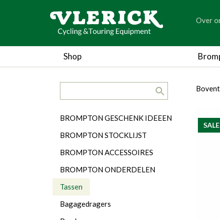
generic
Over o
generic
Shop
Brom
search.title
breadc
breadc
Bovent
Categorieën
BROMPTON GESCHENK IDEEEN
SALE
BROMPTON STOCKLIJST
BROMPTON ACCESSOIRES
BROMPTON ONDERDELEN
Tassen
Bagagedragers