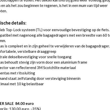
dschappen te vullen. Het deksel kan bvb bij goed weer volledig geo
en als het zou beginnen te regenen, is het in een mum van tijd weer
oten.
ische details:
ieb Top-Lock systeem (TL) voor eenvoudige bevestiging op de fiets.
patibel met nagenoeg alle bagagedragers met een breedte van 60 t
mm.
as is compleet en in zijn geheel te verwijderen van de bagagedrager.
fortabele, verstelbare draaggreep
rale dekselbevestiging voor snelle toegang
as behoudt stevig zijn vorm door een aluminium frame
ector van reflecterend 3M Scotchlite materiaal
entas met ritssluiting
and staat zelfstandig door versteviging binnenin
imaal met 10 kg belastbaar
R SALE 84.00 euro
sprijs: 130.00 euro -35%)