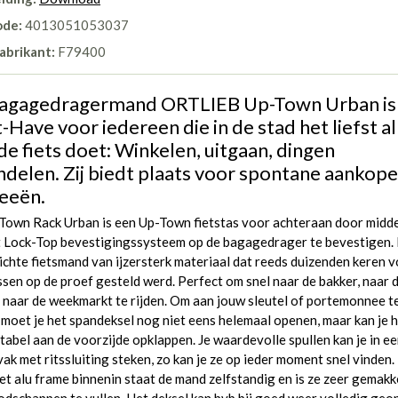
ode:
4013051053037
abrikant:
F79400
agagedragermand ORTLIEB Up-Town Urban is
Have voor iedereen die in de stad het liefst al
de fiets doet: Winkelen, uitgaan, dingen
ndelen. Zij biedt plaats voor spontane aankop
deeën.
Town Rack Urban is een Up-Town fietstas voor achteraan door midd
t Lock-Top bevestigingssysteem op de bagagedrager te bevestigen.
chte fietsmand van ijzersterk materiaal dat reeds duizenden keren 
ssen op de proef gesteld werd. Perfect om snel naar de bakker, naar 
 naar de weekmarkt te rijden. Om aan jouw sleutel of portemonnee t
moet je het spandeksel nog niet eens helemaal openen, maar kan je 
abel aan de voorzijde opklappen. Je waardevolle spullen kan je in e
ak met ritssluiting steken, zo kan je ze op ieder moment snel vinden.
t alu frame binnenin staat de mand zelfstandig en is ze zeer gemakke