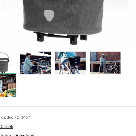
l code:
70.3421
Ortlieb
iding:
Download