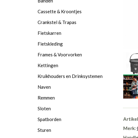
Banden
Cassette & Kroontjes
Crankstel & Trapas
Fietskarren
Fietskleding
Frames & Voorvorken
Kettingen
Kruikhouders en Drinksystemen
Naven
Remmen
Sloten
Artike
Spatborden
Merk:
Sturen
Handle