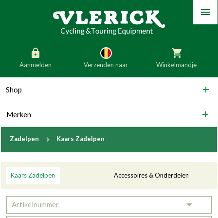
Menu
Aanmelden
Verzenden naar
Winkelmandje
generic_skip_content
Shop
generic_skip_language
België
Nederland
Merken
Duitsland
Luxemburg
Frankrijk
Oostenrijk
breadcrumb.to
Zadelpen
Kaars Zadelpen
Slovenië
Italië
Categorieën
Denemarken
Finland
Kaars Zadelpen
Accessoires & Onderdelen
Bulgarije
Ierland
Artikelnummer
Toggle 