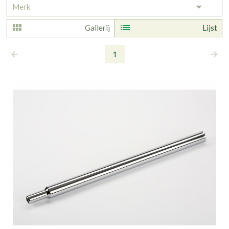
Merk
Toggle 
Gallerij
Lijst
1