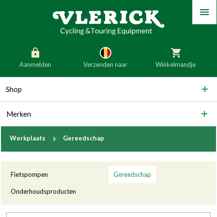
Menu
Aanmelden
Verzenden naar
Winkelmandje
generic_skip_content
Shop
generic_skip_language
België
Nederland
Merken
Duitsland
Luxemburg
Frankrijk
Oostenrijk
breadcrumb.to
Werkplaats
Gereedschap
Slovenië
Italië
Categorieën
Denemarken
Finland
Fietspompen
Gereedschap
Bulgarije
Ierland
Onderhoudsproducten