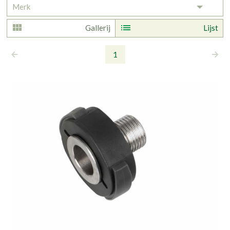
Merk
Toggle 
Gallerij
Lijst
1