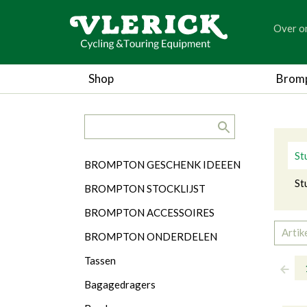
generic
Over o
generic
Stu
Shop
Brom
search.title
Ca
St
Categorieën
BROMPTON GESCHENK IDEEEN
St
BROMPTON STOCKLIJST
BROMPTON ACCESSOIRES
Artik
BROMPTON ONDERDELEN
Tassen
Bagagedragers