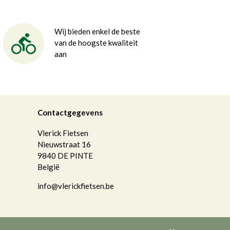
Wij bieden enkel de beste
van de hoogste kwaliteit
aan
Contactgegevens
Vlerick Fietsen
Nieuwstraat 16
9840
DE PINTE
België
info@vlerickfietsen.be