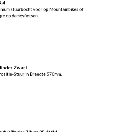
5.4
inium stuurbocht voor op Mountainbikes of
ge op damesfietsen.
linder Zwart
ositie-Stuur in Breedte 570mm,
ady Vlinder Zilver 25.4MM