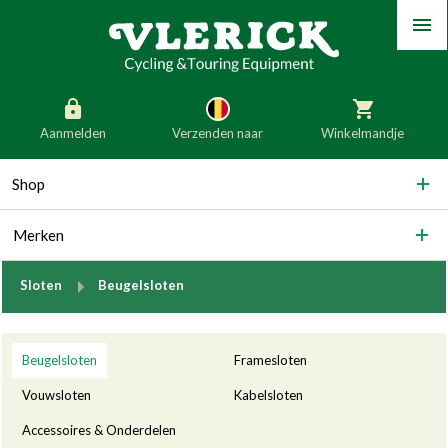
Menu
Aanmelden
Verzenden naar
Winkelmandje
generic_skip_content
Shop
generic_skip_language
België
Nederland
Merken
Duitsland
Luxemburg
Frankrijk
Oostenrijk
breadcrumb.to
Sloten
Beugelsloten
Slovenië
Italië
Categorieën
Denemarken
Finland
Beugelsloten
Framesloten
Bulgarije
Ierland
Vouwsloten
Kabelsloten
Accessoires & Onderdelen