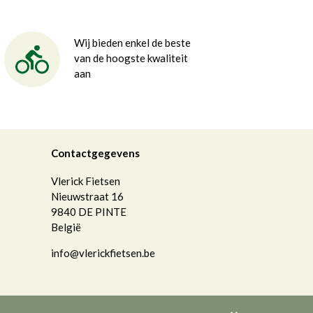
Wij bieden enkel de beste
van de hoogste kwaliteit
aan
Contactgegevens
Vlerick Fietsen
Nieuwstraat 16
9840
DE PINTE
België
info@vlerickfietsen.be