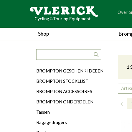
generic
Over o
generic
Ket
Shop
Brom
search.title
Ca
1 
Categorieën
BROMPTON GESCHENK IDEEEN
BROMPTON STOCKLIJST
Artik
BROMPTON ACCESSOIRES
BROMPTON ONDERDELEN
Tassen
Bagagedragers