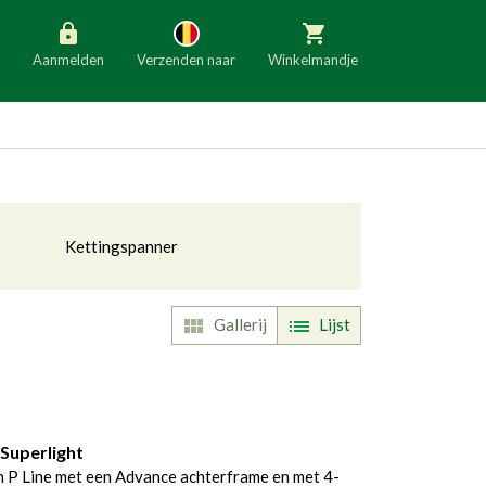
Aanmelden
Verzenden naar
Winkelmandje
België
Nederland
Duitsland
Luxemburg
Frankrijk
Oostenrijk
Kettingspanner
Slovenië
Italië
Denemarken
Finland
Gallerij
Lijst
ggle Dropdown
Bulgarije
Ierland
Superlight
P Line met een Advance achterframe en met 4-