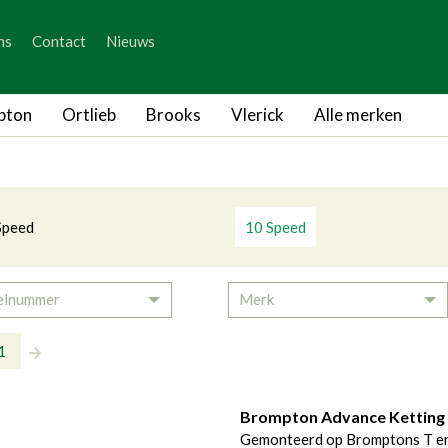
_skip_content
ns
Contact
Nieuws
_skip_language
breadcrumb.to
tingen
10 Speed
pton
Ortlieb
Brooks
Vlerick
Alle merken
tegorieën
Speed
10 Speed
elnummer
Merk
Toggle Dropdown
To
1
Brompton Advance Ketting 
Gemonteerd op Bromptons T en 