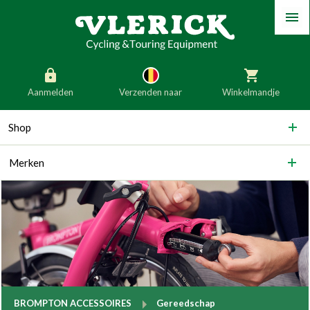
Menu
Aanmelden
Verzenden naar
Winkelmandje
generic_skip_content
Shop
generic_skip_language
België
Nederland
Merken
Duitsland
Luxemburg
Frankrijk
Oostenrijk
Slovenië
Italië
Denemarken
Finland
Bulgarije
Ierland
breadcrumb.to
BROMPTON ACCESSOIRES
Gereedschap