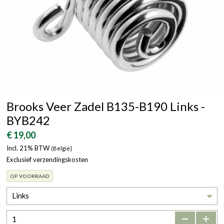
Brooks Veer Zadel B135-B190 Links -
BYB242
€ 19,00
Incl. 21% BTW
(België}
Exclusief verzendingskosten
OP VOORRAAD
Links
-
+