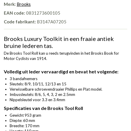
Merk:
Brooks
EAN code:
0831273600105
Code fabrikant:
B3147A07205
Brooks Luxury Toolkit in een fraaie antiek
bruine lederen tas.
De Brooks Tool Roll kan u reeds terugvinden in het Brooks Book for
Motor Cyclists van 1914.
Volledig uit leder vervaardigd en bevat het volgende:
3 bandafnemers
Sleutels: 8/9, 10/11, 12/13 en 15
Verwisselbare schroevendraaier Phillips en Plat model.
Imbussleutels: 8/6, 5, 4, 3, 2 en 2.5mm
Nippelsleutel voor 3.3 en 3.4mm
Specificaties van de Brooks Tool Roll
Gewicht 953 gram
Diepte: 60 mm
Breedte: 170 mm
Hoogte: 110 mm