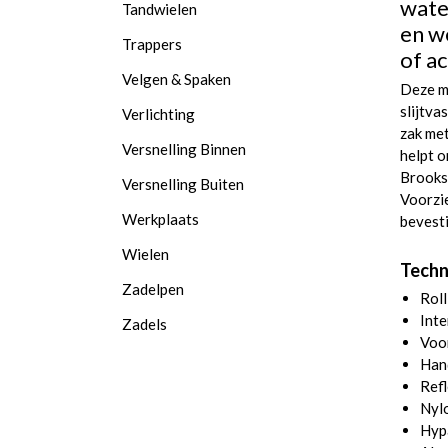
water
Tandwielen
en w
Trappers
of a
Velgen & Spaken
Deze m
slijtva
Verlichting
zak met
Versnelling Binnen
helpt o
Brooks 
Versnelling Buiten
Voorzi
Werkplaats
bevest
Wielen
Techn
Zadelpen
Roll
Inte
Zadels
Voor
Hand
Refl
Nyl
Hypa