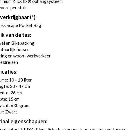
minium Klick fix® ophangsysteem
verd per stuk
verkrijgbaar (*):
oks Scape Pocket Bag
ik van de tas:
el en Bikepacking
tuurlijk fietsen
ring en woon- werkverkeer.
eldreizen
icaties:
me: 10 - 13 liter
gte: 30 - 47 cm
edte: 26 cm
pte: 15 cm
icht: 630 gram
ur: Zwart
iaal eigenschappen:
rdichtheid: IPX4: Plensdicht; beschermd tegen opspattend water