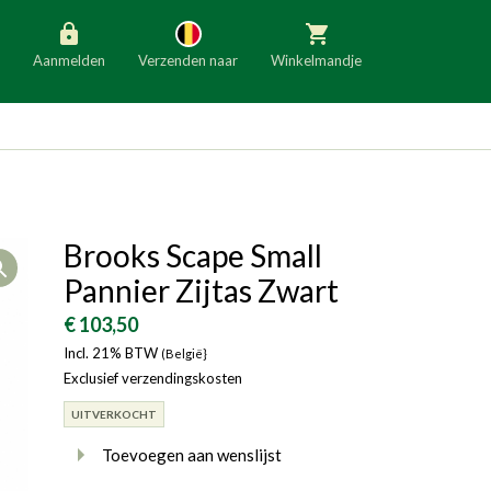
Aanmelden
Verzenden naar
Winkelmandje
België
Nederland
Duitsland
Luxemburg
Frankrijk
Oostenrijk
Brooks Scape Small
Open
Slovenië
Italië
Pannier Zijtas Zwart
Denemarken
Finland
€ 103,50
Incl. 21% BTW
Bulgarije
(België}
Ierland
Exclusief verzendingskosten
UITVERKOCHT
Toevoegen aan wenslijst