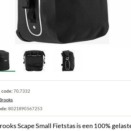
l code:
70.7332
Brooks
ode:
8021890567253
rooks Scape Small Fietstas is een 100% gelast