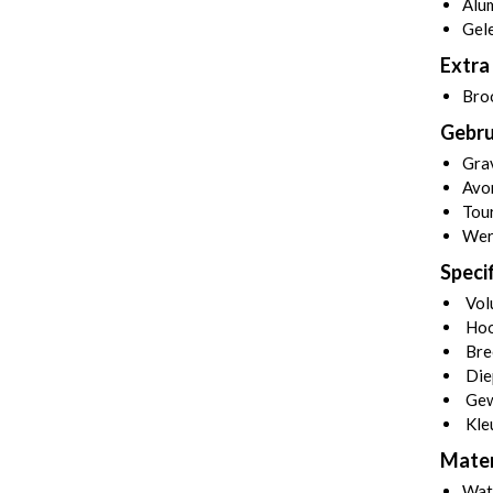
Alu
Gele
Extra 
Bro
Gebru
Grav
Avon
Tou
Wer
Specif
Volu
Hoo
Bre
Die
Gew
Kle
Mater
Wate