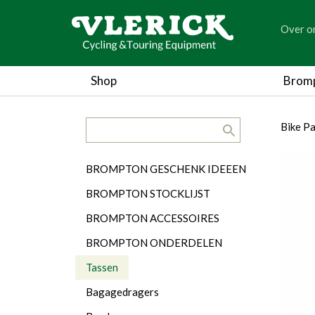
generic
Over o
generic
Shop
Brom
search.title
breadc
breadc
Bike P
Categorieën
BROMPTON GESCHENK IDEEEN
BROMPTON STOCKLIJST
BROMPTON ACCESSOIRES
BROMPTON ONDERDELEN
Tassen
Bagagedragers