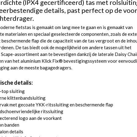
dichte (IPX4 gecertificeerd) tas met rolsluitin
eerbestendige details, past perfect op de voor
chterdrager.
oderne fietstas is gemaakt om lang mee te gaan en is gemaakt van
ste materialen en speciaal geselecteerde componenten, zoals de ext
 beschermende flap die de capaciteit van de tas vergroot en de inho
rdenen. De tas biedt ook de mogelijkheid om andere tassen uit het
Scape-assortiment aan te bevestigen dankzij de laterale Daisy Chai
en van het aluminium Klick Fix® bevestigingssysteem voor eenvoud
iging aan de meeste bagagedragers.
ische details:
-top sluiting
rne klittenbandsluiting
vak met gecoate YKK-ritssluiting en beschermende flap
schoenvriendelijke ritssluiting
ecterend logo aan de voorkant
on banden
lon details