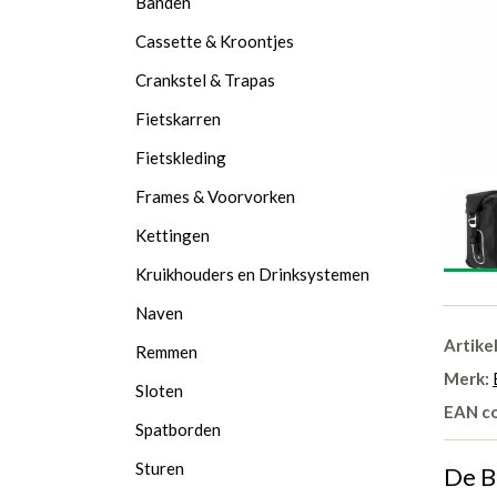
Banden
Cassette & Kroontjes
Crankstel & Trapas
Fietskarren
Fietskleding
Frames & Voorvorken
Kettingen
Kruikhouders en Drinksystemen
Naven
Artike
Remmen
Merk:
Sloten
EAN c
Spatborden
Sturen
De B