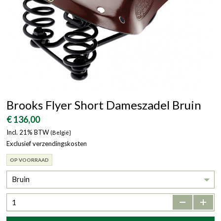
Brooks Flyer Short Dameszadel Bruin
€ 136,00
Incl. 21% BTW
(België}
Exclusief verzendingskosten
OP VOORRAAD
Bruin
-
+