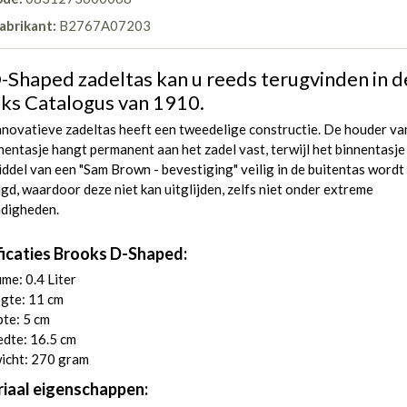
abrikant:
B2767A07203
-Shaped zadeltas kan u reeds terugvinden in d
ks Catalogus van 1910.
nnovatieve zadeltas heeft een tweedelige constructie. De houder va
nentasje hangt permanent aan het zadel vast, terwijl het binnentasje
ddel van een "Sam Brown - bevestiging" veilig in de buitentas wordt
gd, waardoor deze niet kan uitglijden, zelfs niet onder extreme
digheden.
ficaties Brooks D-Shaped:
me: 0.4 Liter
gte: 11 cm
te: 5 cm
dte: 16.5 cm
icht: 270 gram
iaal eigenschappen: