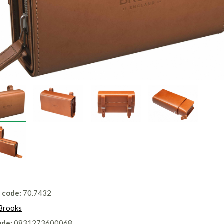
l code:
70.7432
Brooks
ode:
0831273600068