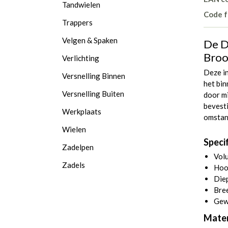
Tandwielen
Code f
Trappers
Velgen & Spaken
De D
Broo
Verlichting
Deze i
Versnelling Binnen
het bin
Versnelling Buiten
door mi
bevesti
Werkplaats
omstan
Wielen
Speci
Zadelpen
Volu
Zadels
Hoo
Diep
Bree
Gew
Mater