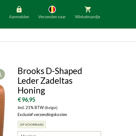
Aanmelden
Verzenden naar
Winkelmandje
België
Nederland
Duitsland
Luxemburg
Frankrijk
Oostenrijk
Brooks D-Shaped
Open
Slovenië
Italië
Leder Zadeltas
Denemarken
Finland
Honing
Bulgarije
Ierland
€ 96,95
Incl. 21% BTW
(België}
Exclusief verzendingskosten
OP VOORRAAD