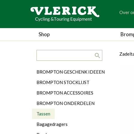
generic
Over o
generic
Shop
Brom
search.title
breadc
breadc
Zadelt
Categorieën
BROMPTON GESCHENK IDEEEN
BROMPTON STOCKLIJST
BROMPTON ACCESSOIRES
BROMPTON ONDERDELEN
Tassen
Bagagedragers