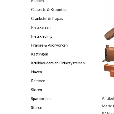
Banden
Cassette & Kroontjes
Crankstel & Trapas
Fietskarren
Fietskleding
Frames & Voorvorken
Kettingen
Kruikhouders en Drinksystemen
Naven
Remmen
Sloten
Artike
Spatborden
Merk:
Sturen
EAN c