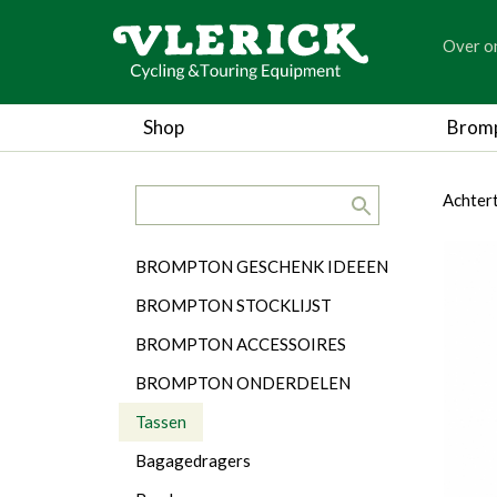
generic
Over o
generic
Shop
Brom
search.title
breadc
breadc
Achter
Categorieën
BROMPTON GESCHENK IDEEEN
BROMPTON STOCKLIJST
BROMPTON ACCESSOIRES
BROMPTON ONDERDELEN
Tassen
Bagagedragers