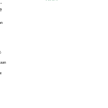
-
e
an
.
 aan
de