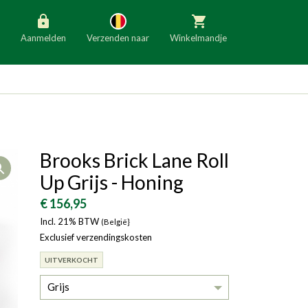
Aanmelden
Verzenden naar
Winkelmandje
België
Nederland
Duitsland
Luxemburg
Frankrijk
Oostenrijk
Brooks Brick Lane Roll
Open
Slovenië
Italië
Up Grijs - Honing
Denemarken
Finland
€ 156,95
Incl. 21% BTW
Bulgarije
(België}
Ierland
Exclusief verzendingskosten
UITVERKOCHT
Grijs