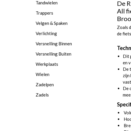
De R
Tandwielen
All f
Trappers
Broo
Velgen & Spaken
Zoals d
Verlichting
de fiet
Versnelling Binnen
Techn
Versnelling Buiten
Dit 
en v
Werkplaats
De 
Wielen
zijn
vast
Zadelpen
De o
Zadels
mee
Specif
Volu
Hoo
Bre