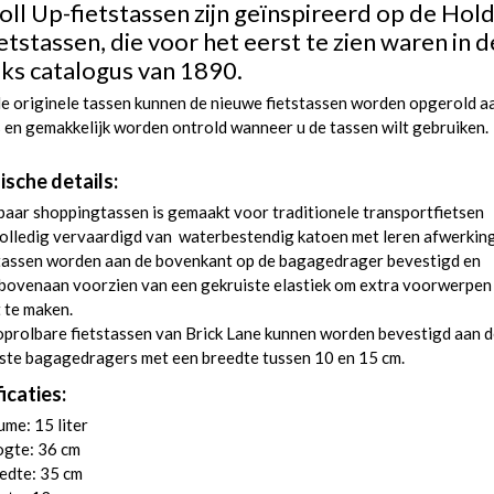
oll Up-fietstassen zijn geïnspireerd op de Hold
ietstassen, die voor het eerst te zien waren in d
ks catalogus van 1890.
e originele tassen kunnen de nieuwe fietstassen worden opgerold a
s en gemakkelijk worden ontrold wanneer u de tassen wilt gebruiken.
ische details:
paar shoppingtassen is gemaakt voor traditionele transportfietsen
olledig vervaardigd van waterbestendig katoen met leren afwerking
tassen worden aan de bovenkant op de bagagedrager bevestigd en
 bovenaan voorzien van een gekruiste elastiek om extra voorwerpen
 te maken.
prolbare fietstassen van Brick Lane kunnen worden bevestigd aan 
ste bagagedragers met een breedte tussen 10 en 15 cm.
icaties:
me: 15 liter
gte: 36 cm
edte: 35 cm