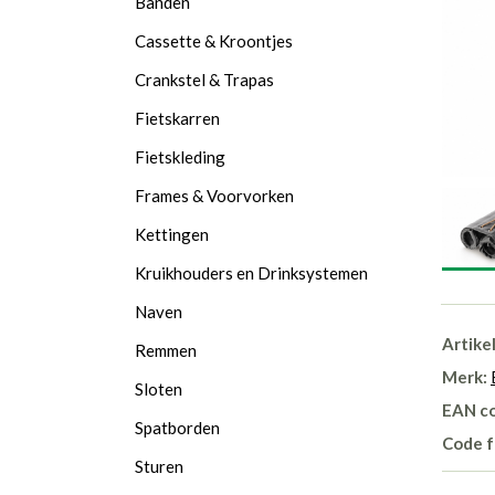
Banden
Cassette & Kroontjes
Crankstel & Trapas
Fietskarren
Fietskleding
Frames & Voorvorken
Kettingen
Kruikhouders en Drinksystemen
Naven
Artike
Remmen
Merk:
Sloten
EAN c
Spatborden
Code f
Sturen