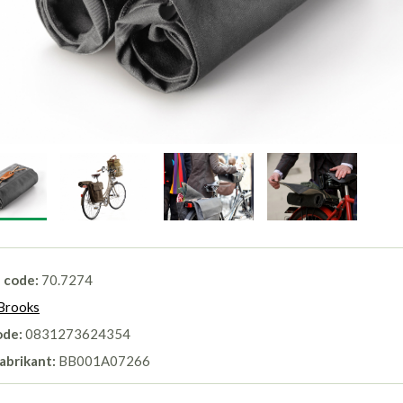
l code:
70.7274
Brooks
ode:
0831273624354
abrikant:
BB001A07266