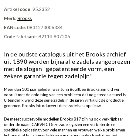
Artikel code:
95.2352
Merk:
Brooks
EAN code:
0831273006334
Code fabrikant:
B211ILA07205
In de oudste catalogus uit het Brooks archief
uit 1890 worden bijna alle zadels aangeprezen
met de slogan "gepatenteerde vorm, een
zekere garantie tegen zadelpijn"
Meer dan 100 jaar geleden was John Boultbee Brooks zijn tijd ver
vooruit met de oplossing van een probleem dat nog steeds actueel is.
Uiteindelijk werd deze serie zadels in de jaren vijftig uit de productie
genomen. Brooks introduceert deze zadels nu opnieuw.
De meest succesvolle modellen Brooks B17 zijn nu ook verkrijgbaar
onder de naam CARVED. Deze zadels geven een verbeterde en
specifieke oplossing voor vele mannen en vrouwen welke problemen
hebben met het samendrukken van de perineale streek door het