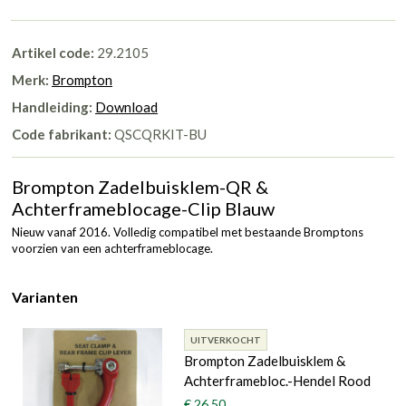
Artikel code:
29.2105
Merk:
Brompton
Handleiding:
Download
Code fabrikant:
QSCQRKIT-BU
Brompton Zadelbuisklem-QR &
Achterframeblocage-Clip Blauw
Nieuw vanaf 2016. Volledig compatibel met bestaande Bromptons
voorzien van een achterframeblocage.
Varianten
UITVERKOCHT
Brompton Zadelbuisklem &
Achterframebloc.-Hendel Rood
€ 26,50