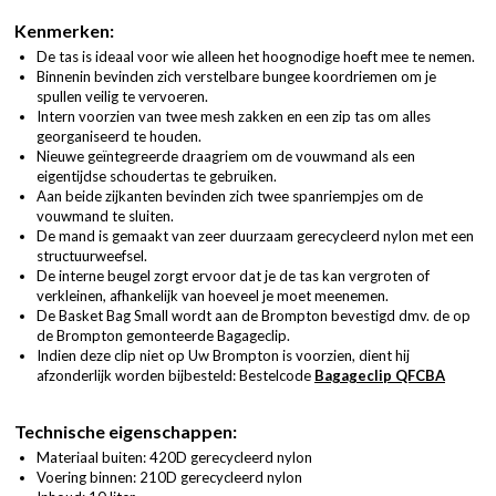
Kenmerken:
De tas is ideaal voor wie alleen het hoognodige hoeft mee te nemen.
Binnenin bevinden zich verstelbare bungee koordriemen om je
spullen veilig te vervoeren.
Intern voorzien van twee mesh zakken en een zip tas om alles
georganiseerd te houden.
Nieuwe geïntegreerde draagriem om de vouwmand als een
eigentijdse schoudertas te gebruiken.
Aan beide zijkanten bevinden zich twee spanriempjes om de
vouwmand te sluiten.
De mand is gemaakt van zeer duurzaam gerecycleerd nylon met een
structuurweefsel.
De interne beugel zorgt ervoor dat je de tas kan vergroten of
verkleinen, afhankelijk van hoeveel je moet meenemen.
De Basket Bag Small wordt aan de Brompton bevestigd dmv. de op
de Brompton gemonteerde Bagageclip.
Indien deze clip niet op Uw Brompton is voorzien, dient hij
afzonderlijk worden bijbesteld: Bestelcode
Bagageclip QFCBA
Technische eigenschappen:
Materiaal buiten: 420D gerecycleerd nylon
Voering binnen: 210D gerecycleerd nylon