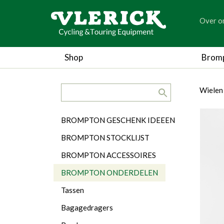
generic
Over o
generic
Shop
Brom
search.title
breadc
breadc
Wielen
Categorieën
BROMPTON GESCHENK IDEEEN
BROMPTON STOCKLIJST
BROMPTON ACCESSOIRES
BROMPTON ONDERDELEN
Tassen
Bagagedragers