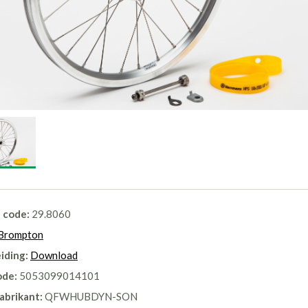
l code:
29.8060
Brompton
iding:
Download
ode:
5053099014101
abrikant:
QFWHUBDYN-SON