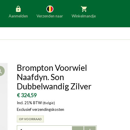
Aanmelden
Verzenden naar
Winkelmandje
België
Nederland
Duitsland
Luxemburg
Frankrijk
Oostenrijk
Brompton Voorwiel
Open
Slovenië
Italië
Naafdyn. Son
Denemarken
Finland
Dubbelwandig Zilver
Bulgarije
Ierland
€ 324,59
Incl. 21% BTW
(België}
Exclusief verzendingskosten
OP VOORRAAD
-
+