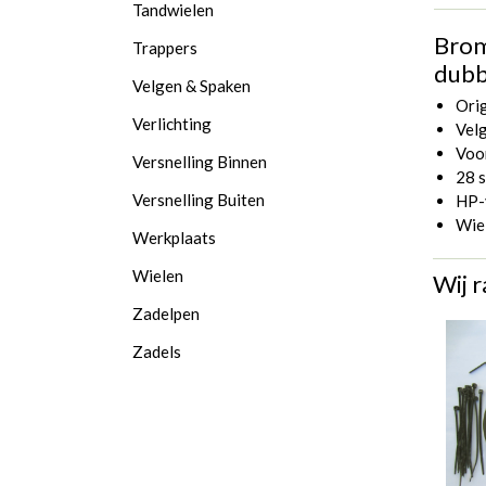
Tandwielen
Brom
Trappers
dubb
Velgen & Spaken
Ori
Verlichting
Vel
Voo
Versnelling Binnen
28 
Versnelling Buiten
HP-
Wiel
Werkplaats
Wielen
Wij r
Zadelpen
Zadels