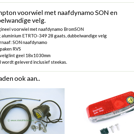
pton voorwiel met naafdynamo SON en
elwandige velg.
gineel voorwiel met naafdynamo BromSON
g aluminium ETRTO-349 28 gaats, dubbelwandige velg
rnaaf: SON naafdynamo
spaken RVS
velglint geel 18x1030mm
 wordt geleverd inclusief steekas.
aden ook aan..