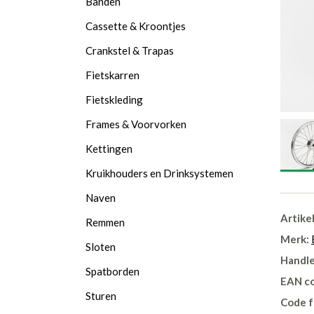
Banden
Cassette & Kroontjes
Crankstel & Trapas
Fietskarren
Fietskleding
Frames & Voorvorken
Kettingen
Kruikhouders en Drinksystemen
Naven
Artike
Remmen
Merk:
Sloten
Handle
Spatborden
EAN c
Sturen
Code f