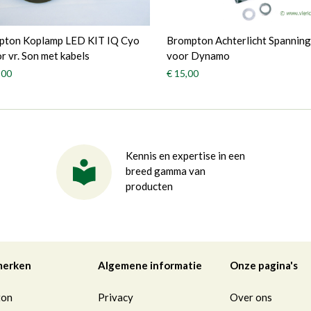
pton Koplamp LED KIT IQ Cyo
Brompton Achterlicht Spanning
r vr. Son met kabels
voor Dynamo
,00
€ 15,00
Kennis en expertise in een
breed gamma van
producten
merken
Algemene informatie
Onze pagina's
ton
Privacy
Over ons