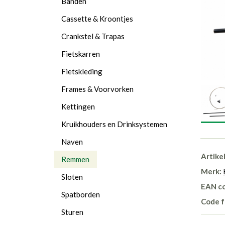
Banden
Cassette & Kroontjes
Crankstel & Trapas
Fietskarren
Fietskleding
Frames & Voorvorken
Kettingen
Kruikhouders en Drinksystemen
Naven
Artike
Remmen
Merk:
Sloten
EAN c
Spatborden
Code f
Sturen