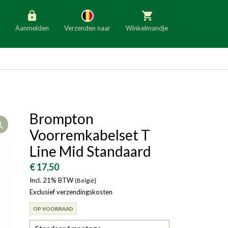
Aanmelden
Verzenden naar
Winkelmandje
België
Nederland
Duitsland
Luxemburg
Frankrijk
Oostenrijk
Brompton
Open
Slovenië
Italië
Voorremkabelset T
Denemarken
Finland
Line Mid Standaard
Bulgarije
Ierland
€ 17,50
Incl. 21% BTW
(België}
Exclusief verzendingskosten
OP VOORRAAD