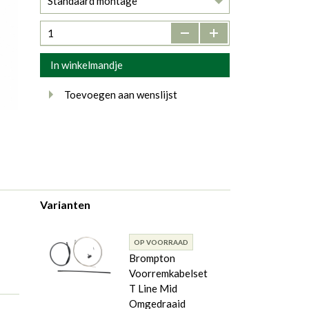
Standaard montage
-
+
In winkelmandje
Toevoegen aan wenslijst
Varianten
OP VOORRAAD
Brompton
Voorremkabelset
T Line Mid
Omgedraaid