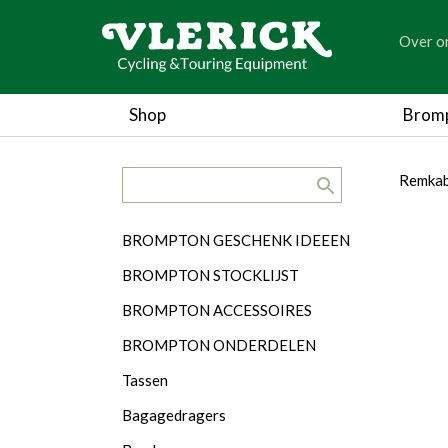
generic
Over o
generic
Shop
Brom
search.title
breadc
breadc
Remkab
Categorieën
BROMPTON GESCHENK IDEEEN
BROMPTON STOCKLIJST
BROMPTON ACCESSOIRES
BROMPTON ONDERDELEN
Tassen
Bagagedragers