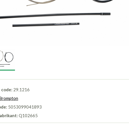
l code:
29.1216
Brompton
ode:
5053099041893
abrikant:
Q102665