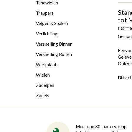
Tandwielen
Stan
Trappers
tot 
Velgen & Spaken
rems
Verlichting
Gemont
Versnelling Binnen
Eenvoud
Versnelling Buiten
Geleve
Ook ver
Werkplaats
Wielen
Dit ar
Zadelpen
Zadels
Meer dan 30 jaar ervaring