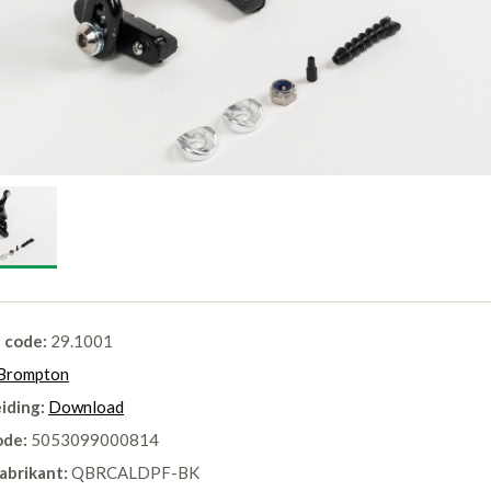
l code:
29.1001
Brompton
iding:
Download
ode:
5053099000814
abrikant:
QBRCALDPF-BK