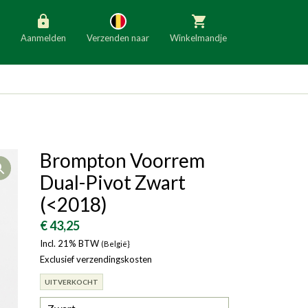
Aanmelden
Verzenden naar
Winkelmandje
België
Nederland
Duitsland
Luxemburg
Frankrijk
Oostenrijk
Brompton Voorrem
Open
Slovenië
Italië
Dual-Pivot Zwart
Denemarken
Finland
(<2018)
Bulgarije
Ierland
€ 43,25
Incl. 21% BTW
(België}
Exclusief verzendingskosten
UITVERKOCHT