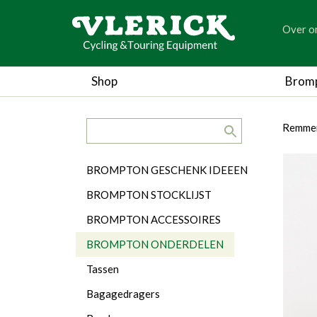
generic
Over o
generic
Shop
Brom
search.title
breadc
breadc
Remme
Categorieën
BROMPTON GESCHENK IDEEEN
BROMPTON STOCKLIJST
BROMPTON ACCESSOIRES
BROMPTON ONDERDELEN
Tassen
Bagagedragers