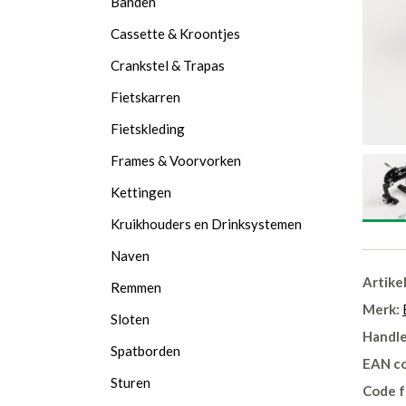
Banden
Cassette & Kroontjes
Crankstel & Trapas
Fietskarren
Fietskleding
Frames & Voorvorken
Kettingen
Kruikhouders en Drinksystemen
Naven
Artike
Remmen
Merk:
Sloten
Handle
Spatborden
EAN c
Sturen
Code f