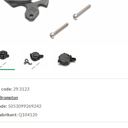
l code:
29.3123
Brompton
ode:
5053099269242
abrikant:
Q104120