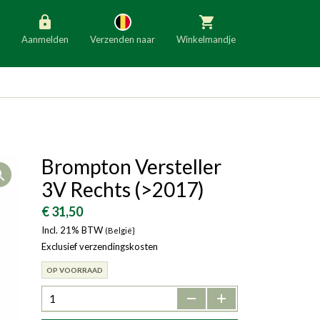
Aanmelden
Verzenden naar
Winkelmandje
België
Nederland
Duitsland
Luxemburg
Frankrijk
Oostenrijk
Brompton Versteller
Open
Slovenië
Italië
3V Rechts (>2017)
Denemarken
Finland
€ 31,50
Incl. 21% BTW
Bulgarije
(België}
Ierland
Exclusief verzendingskosten
OP VOORRAAD
-
+