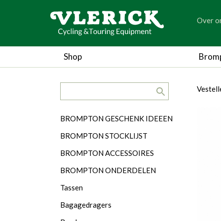
generic
Over o
generic
Shop
Brom
search.title
breadc
breadc
Vestell
Categorieën
BROMPTON GESCHENK IDEEEN
BROMPTON STOCKLIJST
BROMPTON ACCESSOIRES
BROMPTON ONDERDELEN
Tassen
Bagagedragers