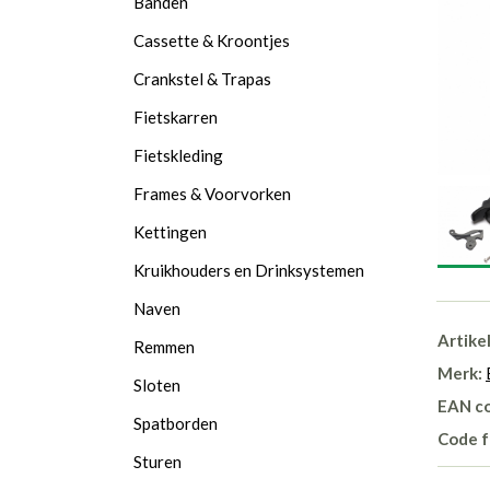
Banden
Cassette & Kroontjes
Crankstel & Trapas
Fietskarren
Fietskleding
Frames & Voorvorken
Kettingen
Kruikhouders en Drinksystemen
Naven
Artike
Remmen
Merk:
Sloten
EAN c
Spatborden
Code f
Sturen