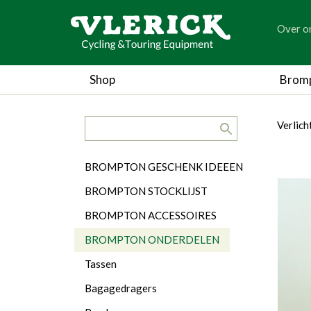
generic
Over o
generic
Shop
Brom
search.title
breadc
breadc
Verlic
Categorieën
BROMPTON GESCHENK IDEEEN
BROMPTON STOCKLIJST
BROMPTON ACCESSOIRES
BROMPTON ONDERDELEN
Tassen
Bagagedragers