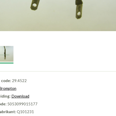
l code:
29.4522
Brompton
iding:
Download
ode:
5053099015177
abrikant:
Q101231