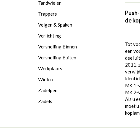
Tandwielen
Push-
Trappers
de ko
Velgen & Spaken
Verlichting
Tot vo
Versnelling Binnen
een voo
Versnelling Buiten
deel ui
2011, z
Werkplaats
verwijd
identie
Wielen
MK 1-ve
Zadelpen
MK 2-ve
Als u e
Zadels
moet u 
koplam