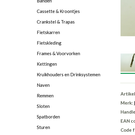
Banden
Cassette & Kroontjes
Crankstel & Trapas
Fietskarren
Fietskleding
Frames & Voorvorken
Kettingen
Kruikhouders en Drinksystemen
Naven
Artike
Remmen
Merk:
Sloten
Handle
Spatborden
EAN c
Sturen
Code f