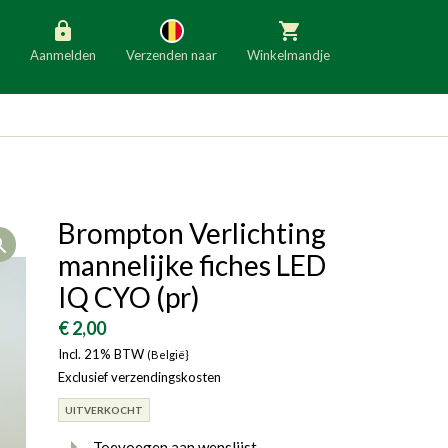
Aanmelden
Verzenden naar
Winkelmandje
België
Nederland
Duitsland
Luxemburg
Frankrijk
Oostenrijk
Brompton Verlichting
Open
Slovenië
Italië
mannelijke fiches LED
Denemarken
Finland
IQ CYO (pr)
Bulgarije
Ierland
€ 2,00
Incl. 21% BTW
(België}
Exclusief verzendingskosten
UITVERKOCHT
Toevoegen aan wenslijst