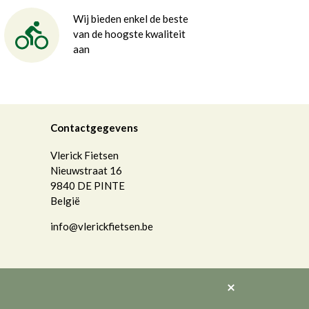
Wij bieden enkel de beste
van de hoogste kwaliteit
aan
Contactgegevens
Vlerick Fietsen
Nieuwstraat 16
9840
DE PINTE
België
info@vlerickfietsen.be
Akkoord