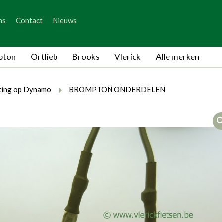
_skip_content
ns
Contact
Nieuws
_skip_language
pton
Ortlieb
Brooks
Vlerick
Alle merken
rumb.here
rumb.from
breadcrumb.to
hting op Dynamo
BROMPTON ONDERDELEN