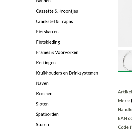
Banden
Cassette & Kroontjes
Crankstel & Trapas
Fietskarren
Fietskleding
Frames & Voorvorken
Kettingen
Kruikhouders en Drinksystemen
Naven
Artike
Remmen
Merk:
Sloten
Handle
Spatborden
EAN c
Sturen
Code f