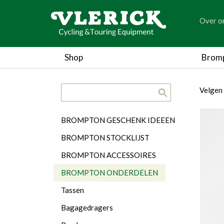
generic
Over o
generic
Shop
Brom
search.title
breadc
breadc
Velgen
Categorieën
BROMPTON GESCHENK IDEEEN
BROMPTON STOCKLIJST
BROMPTON ACCESSOIRES
BROMPTON ONDERDELEN
Tassen
Bagagedragers