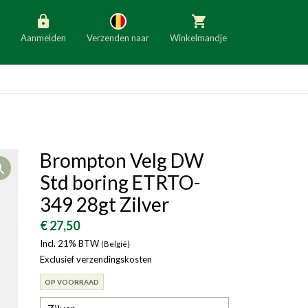
Aanmelden
Verzenden naar
Winkelmandje
België
Nederland
Duitsland
Luxemburg
Frankrijk
Oostenrijk
Brompton Velg DW
Open
Slovenië
Italië
Std boring ETRTO-
Denemarken
Finland
349 28gt Zilver
Bulgarije
Ierland
€ 27,50
Incl. 21% BTW
(België}
Exclusief verzendingskosten
OP VOORRAAD