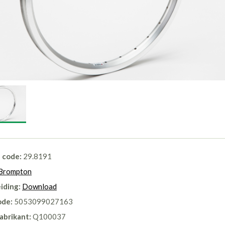
l code:
29.8191
Brompton
iding:
Download
ode:
5053099027163
abrikant:
Q100037