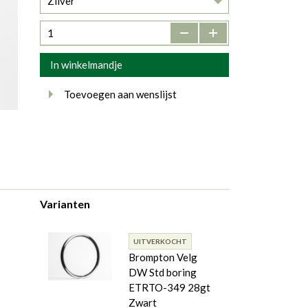
Zilver
-
+
In winkelmandje
Toevoegen aan wenslijst
Varianten
UITVERKOCHT
Brompton Velg
DW Std boring
ETRTO-349 28gt
Zwart