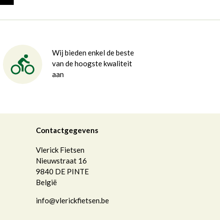
Wij bieden enkel de beste
van de hoogste kwaliteit
aan
Contactgegevens
Vlerick Fietsen
Nieuwstraat 16
9840
DE PINTE
België
info@vlerickfietsen.be