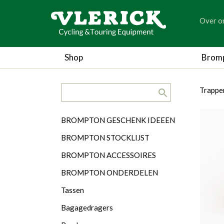
generic
Over o
generic
Shop
Brom
search.title
breadc
breadc
Trappe
Categorieën
BROMPTON GESCHENK IDEEEN
BROMPTON STOCKLIJST
BROMPTON ACCESSOIRES
BROMPTON ONDERDELEN
Tassen
Bagagedragers