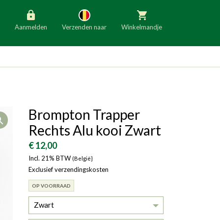
Aanmelden
Verzenden naar
Winkelmandje
België
Nederland
Duitsland
Luxemburg
Frankrijk
Oostenrijk
Brompton Trapper
Open
Slovenië
Italië
Rechts Alu kooi Zwart
Denemarken
Finland
€ 12,00
Incl. 21% BTW
Bulgarije
(België}
Ierland
Exclusief verzendingskosten
OP VOORRAAD
Zwart