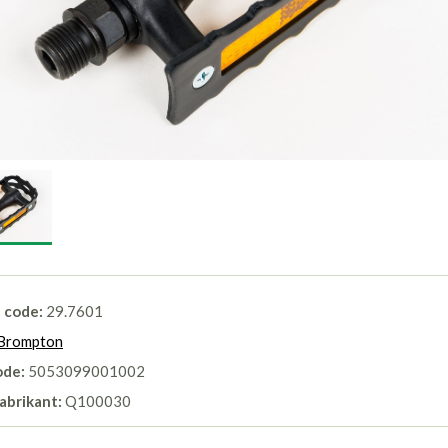
l code:
29.7601
Brompton
ode:
5053099001002
abrikant:
Q100030