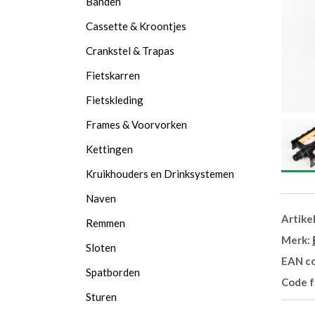
Banden
Cassette & Kroontjes
Crankstel & Trapas
Fietskarren
Fietskleding
Frames & Voorvorken
Kettingen
Kruikhouders en Drinksystemen
Naven
Artike
Remmen
Merk:
Sloten
EAN c
Spatborden
Code f
Sturen