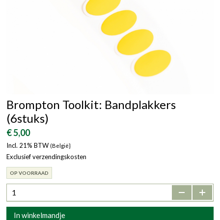
Brompton Toolkit: Bandplakkers
(6stuks)
€ 5,00
Incl. 21% BTW
(België}
Exclusief verzendingskosten
OP VOORRAAD
-
+
In winkelmandje