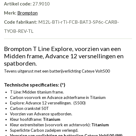
Artikel code:
27.9010
Merk:
Brompton
Code fabrikant:
M12L-BTi-rTi-FCB-BAT3-SP6c-CARB-
TYOB-REV-TL
Brompton T Line Explore, voorzien van een
Midden frame, Advance 12 versnellingen en
spatborden.
Tevens uitgerust met een batterijverlichting Cateye Volt500
Technische specificaties: (*)
T Line: Midden titanium frame.
Carbon voorvork en Advance achterframe in Titanium
Explore: Advance 12 versnellingen. (5500)
Carbon crankstel 50T
Voorzien van Advance spatborden.
Kleur hoofdframe:
Titanium
Kleur extremiteiten (voorvork en achtervork):
Titanium
Superlichte Carbon zadelpen verlengd.
Voorzien van verlichting op batterijen Cateye Volt500 (99)