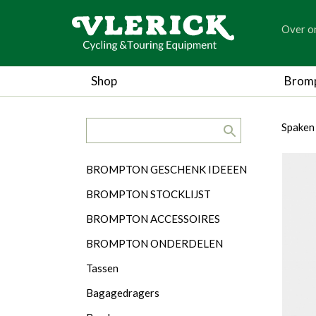
generic
Over o
generic
Shop
Brom
search.title
breadc
breadc
Spaken
Categorieën
BROMPTON GESCHENK IDEEEN
BROMPTON STOCKLIJST
BROMPTON ACCESSOIRES
BROMPTON ONDERDELEN
Tassen
Bagagedragers