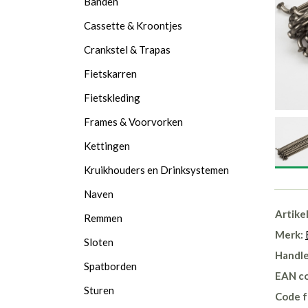
Banden
Cassette & Kroontjes
Crankstel & Trapas
Fietskarren
Fietskleding
Frames & Voorvorken
Kettingen
Kruikhouders en Drinksystemen
Naven
Artike
Remmen
Merk:
Sloten
Handle
Spatborden
EAN c
Sturen
Code f