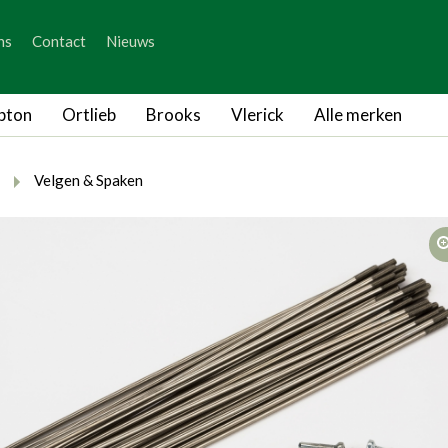
_skip_content
ns
Contact
Nieuws
_skip_language
pton
Ortlieb
Brooks
Vlerick
Alle merken
rumb.here
rumb.from
breadcrumb.to
Velgen & Spaken