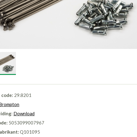
l code:
29.8201
Brompton
iding:
Download
ode:
5053099007967
abrikant:
Q101095