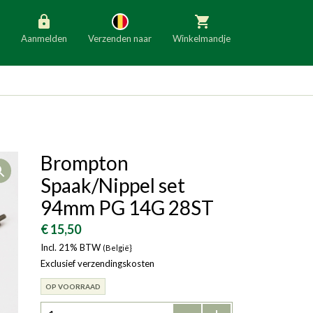
Aanmelden
Verzenden naar
Winkelmandje
België
Nederland
Duitsland
Luxemburg
Frankrijk
Oostenrijk
Brompton
Open
Slovenië
Italië
Spaak/Nippel set
Denemarken
Finland
94mm PG 14G 28ST
Bulgarije
Ierland
€ 15,50
Incl. 21% BTW
(België}
Exclusief verzendingskosten
OP VOORRAAD
-
+