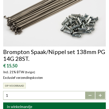
Brompton Spaak/Nippel set 138mm PG
14G 28ST.
€ 15,50
Incl. 21% BTW
(België}
Exclusief verzendingskosten
OP VOORRAAD
-
+
In winkelmandje