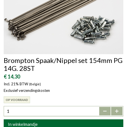
Brompton Spaak/Nippel set 154mm PG
14G. 28ST
€ 14,30
Incl. 21% BTW
(België}
Exclusief verzendingskosten
OP VOORRAAD
-
+
In winkelmandje