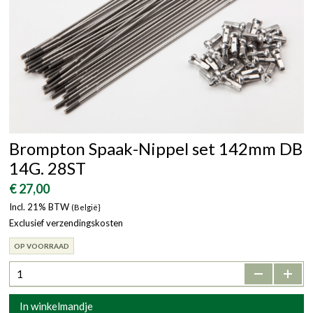
Brompton Spaak-Nippel set 142mm DB
14G. 28ST
€ 27,00
Incl. 21% BTW
(België}
Exclusief verzendingskosten
OP VOORRAAD
-
+
In winkelmandje