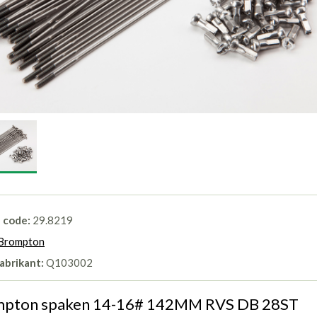
l code:
29.8219
Brompton
abrikant:
Q103002
pton spaken 14-16# 142MM RVS DB 28ST