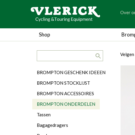
generic
Over o
generic
Shop
Brom
search.title
breadc
breadc
Velgen
Categorieën
BROMPTON GESCHENK IDEEEN
BROMPTON STOCKLIJST
BROMPTON ACCESSOIRES
BROMPTON ONDERDELEN
Tassen
Bagagedragers