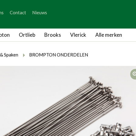
_skip_content
ns
Contact
Nieuws
_skip_language
pton
Ortlieb
Brooks
Vlerick
Alle merken
rumb.here
rumb.from
breadcrumb.to
 & Spaken
BROMPTON ONDERDELEN