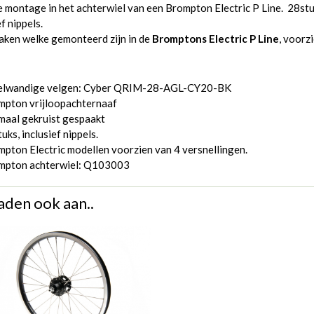
 montage in het achterwiel van een Brompton Electric P Line. 28stu
ef nippels.
aken welke gemonteerd zijn in de
Bromptons Electric P Line
, voorz
elwandige velgen: Cyber QRIM-28-AGL-CY20-BK
mpton vrijloopachternaaf
maal gekruist gespaakt
uks, inclusief nippels.
pton Electric modellen voorzien van 4 versnellingen.
mpton achterwiel:
Q103003
aden ook aan..