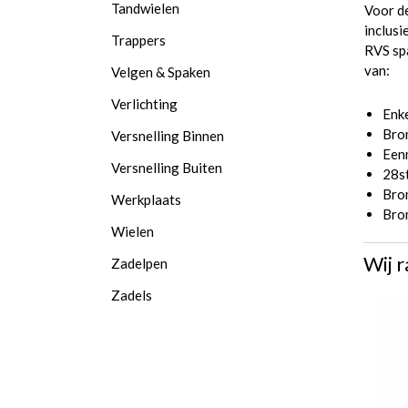
Tandwielen
Voor de
inclusi
Trappers
RVS sp
van:
Velgen & Spaken
Verlichting
Enk
Bro
Versnelling Binnen
Een
Versnelling Buiten
28st
Brom
Werkplaats
Bro
Wielen
Wij r
Zadelpen
Zadels