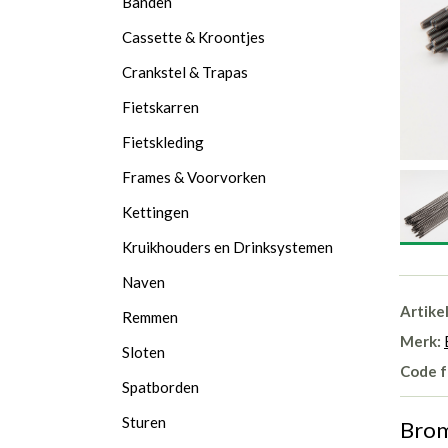
Banden
Cassette & Kroontjes
Crankstel & Trapas
Fietskarren
Fietskleding
Frames & Voorvorken
Kettingen
Kruikhouders en Drinksystemen
Naven
Artike
Remmen
Merk:
Sloten
Code f
Spatborden
Sturen
Brom