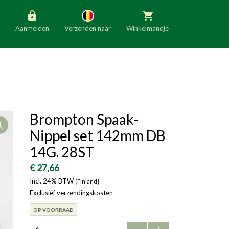
Aanmelden
Verzenden naar
Winkelmandje
België
Nederland
Duitsland
Luxemburg
Frankrijk
Oostenrijk
Brompton Spaak-
Open
Slovenië
Italië
Nippel set 142mm DB
Denemarken
Finland
14G. 28ST
Bulgarije
Ierland
€ 27,66
Incl. 24% BTW
(Finland}
Exclusief verzendingskosten
OP VOORRAAD
-
+