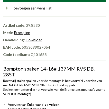
Toevoegen aan wenslijst
Artikel code:
29.8230
Merk:
Brompton
Handleiding:
Download
EAN code:
5053099027064
Code fabrikant:
Q101688
Bompton spaken 14-16# 137MM RVS DB.
28ST.
Roestvrij stalen spaken voor de montage in het voorwiel voorzien van
een NAAFDYNAMO SON. 28stuks, inclusief nippels.
Spaken gemonteerd in het voorwiel van de Bromptons met naafdynamo
SON. (UK-montage).
Voorzien van
Enkelwandige velgen
.
Eenmaal gekruist gespaakt.