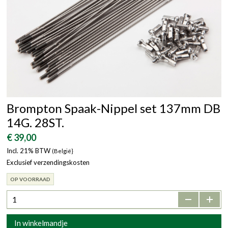
Brompton Spaak-Nippel set 137mm DB
14G. 28ST.
€ 39,00
Incl. 21% BTW
(België}
Exclusief verzendingskosten
OP VOORRAAD
-
+
In winkelmandje