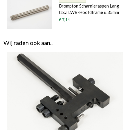
Brompton Scharnieraspen Lang
t.b.v. LWB-Hoofdframe 6.35mm
€ 7,14
Wij raden ook aan..