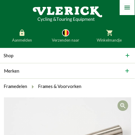
Menu
Aanmelden
Verzenden naar
Winkelmandje
generic_skip_content
Shop
generic_skip_language
België
Nederland
Merken
Duitsland
Luxemburg
Frankrijk
Oostenrijk
breadcrumb.here
breadcrumb.from
breadcrumb.to
Framedelen
Frames & Voorvorken
Slovenië
Italië
Op
Denemarken
Finland
Bulgarije
Ierland