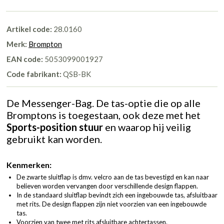
Artikel code:
28.0160
Merk:
Brompton
EAN code:
5053099001927
Code fabrikant:
QSB-BK
De Messenger-Bag. De tas-optie die op alle
Bromptons is toegestaan, ook deze met het
Sports-position stuur
en waarop hij veilig
gebruikt kan worden.
Kenmerken:
De zwarte sluitflap is dmv. velcro aan de tas bevestigd en kan naar
believen worden vervangen door verschillende design flappen.
In de standaard sluitflap bevindt zich een ingebouwde tas, afsluitbaar
met rits. De design flappen zijn niet voorzien van een ingebouwde
tas.
Voorzien van twee met rits afsluitbare achtertassen.