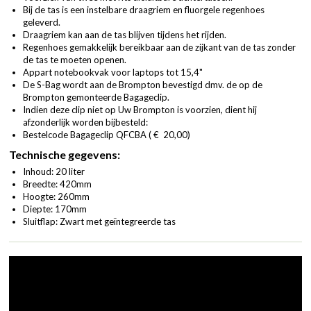
Bij de tas is een instelbare draagriem en fluorgele regenhoes
geleverd.
Draagriem kan aan de tas blijven tijdens het rijden.
Regenhoes gemakkelijk bereikbaar aan de zijkant van de tas zonder
de tas te moeten openen.
Appart notebookvak voor laptops tot 15,4"
De S-Bag wordt aan de Brompton bevestigd dmv. de op de
Brompton gemonteerde Bagageclip.
Indien deze clip niet op Uw Brompton is voorzien, dient hij
afzonderlijk worden bijbesteld:
Bestelcode Bagageclip QFCBA ( € 20,00)
Technische gegevens:
Inhoud: 20 liter
Breedte: 420mm
Hoogte: 260mm
Diepte: 170mm
Sluitflap: Zwart met geïntegreerde tas