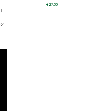
€ 27,00
f
oor