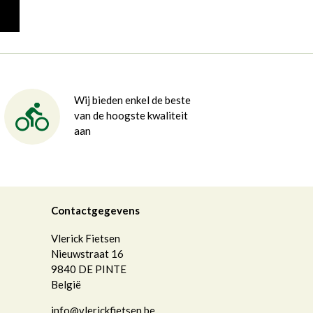
Wij bieden enkel de beste
van de hoogste kwaliteit
aan
Contactgegevens
Vlerick Fietsen
Nieuwstraat 16
9840
DE PINTE
België
info@vlerickfietsen.be