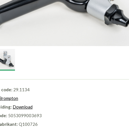
l code:
29.1134
Brompton
iding:
Download
ode:
5053099003693
abrikant:
Q100726