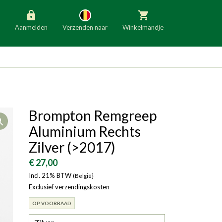
Aanmelden
Verzenden naar
Winkelmandje
België
Nederland
Duitsland
Luxemburg
Frankrijk
Oostenrijk
Brompton Remgreep
Open
Slovenië
Italië
Aluminium Rechts
Denemarken
Finland
Zilver (>2017)
Bulgarije
Ierland
€ 27,00
Incl. 21% BTW
(België}
Exclusief verzendingskosten
OP VOORRAAD