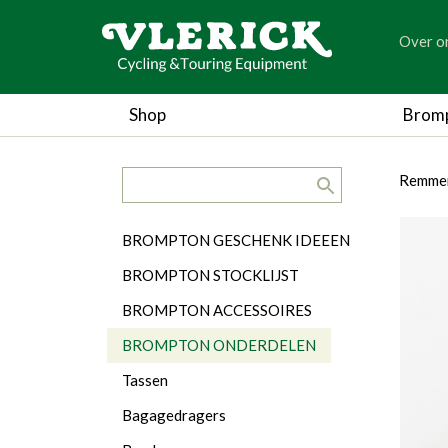
generic
Over o
generic
Shop
Brom
search.title
breadc
breadc
Remme
Categorieën
BROMPTON GESCHENK IDEEEN
BROMPTON STOCKLIJST
BROMPTON ACCESSOIRES
BROMPTON ONDERDELEN
Tassen
Bagagedragers