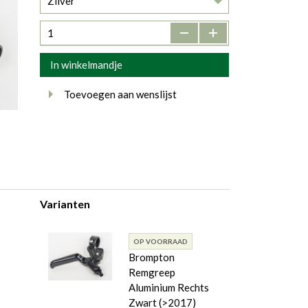
Zilver
-
+
In winkelmandje
Toevoegen aan wenslijst
Varianten
OP VOORRAAD
Brompton
Remgreep
Aluminium Rechts
Zwart (>2017)