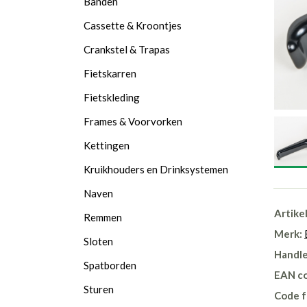
Banden
Cassette & Kroontjes
Crankstel & Trapas
Fietskarren
Fietskleding
Frames & Voorvorken
Kettingen
Kruikhouders en Drinksystemen
Naven
Artike
Remmen
Merk:
Sloten
Handle
Spatborden
EAN c
Sturen
Code f