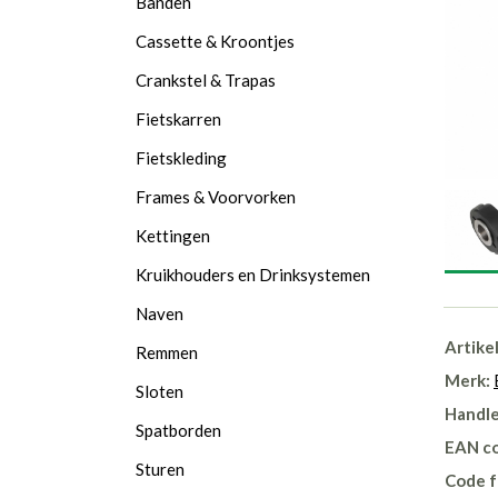
Banden
Cassette & Kroontjes
Crankstel & Trapas
Fietskarren
Fietskleding
Frames & Voorvorken
Kettingen
Kruikhouders en Drinksystemen
Naven
Artike
Remmen
Merk:
Sloten
Handle
Spatborden
EAN c
Sturen
Code f