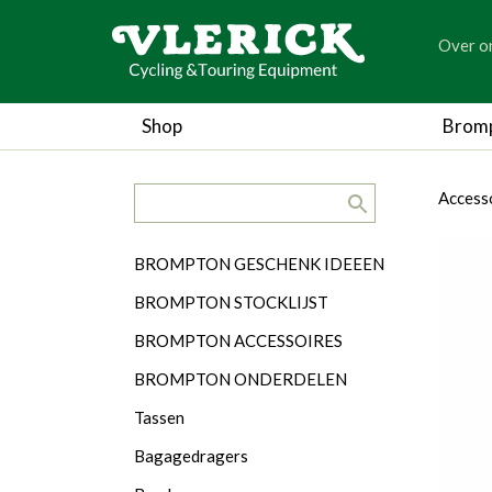
generic
Over o
generic
Shop
Brom
search.title
breadc
breadc
Access
Categorieën
BROMPTON GESCHENK IDEEEN
BROMPTON STOCKLIJST
BROMPTON ACCESSOIRES
BROMPTON ONDERDELEN
Tassen
Bagagedragers