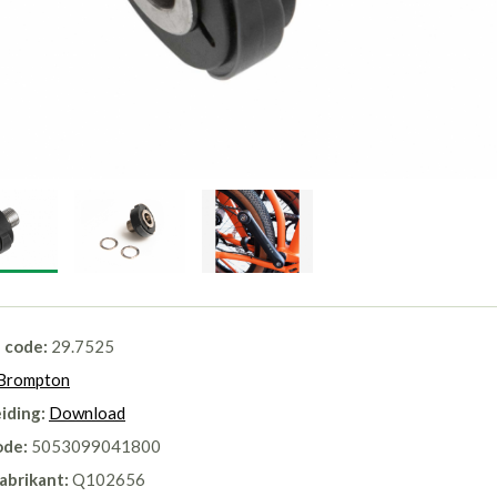
l code:
29.7525
Brompton
iding:
Download
ode:
5053099041800
abrikant:
Q102656