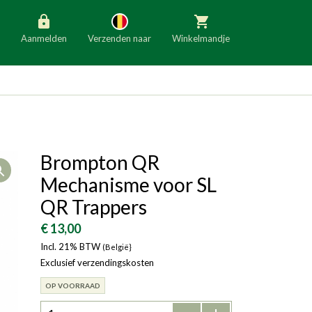
Aanmelden
Verzenden naar
Winkelmandje
België
Nederland
Duitsland
Luxemburg
Frankrijk
Oostenrijk
Brompton QR
Open
Slovenië
Italië
Mechanisme voor SL
Denemarken
Finland
QR Trappers
Bulgarije
Ierland
€ 13,00
Incl. 21% BTW
(België}
Exclusief verzendingskosten
OP VOORRAAD
-
+