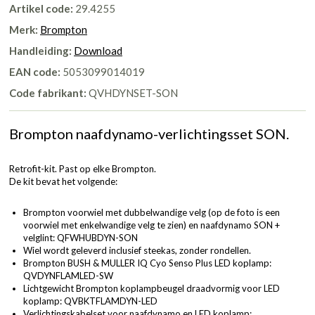
Artikel code:
29.4255
Merk:
Brompton
Handleiding:
Download
EAN code:
5053099014019
Code fabrikant:
QVHDYNSET-SON
Brompton naafdynamo-verlichtingsset SON.
Retrofit-kit. Past op elke Brompton.
De kit bevat het volgende:
Brompton voorwiel met dubbelwandige velg (op de foto is een
voorwiel met enkelwandige velg te zien) en naafdynamo SON +
velglint:
QFWHUBDYN-SON
Wiel wordt geleverd inclusief steekas, zonder rondellen.
Brompton BUSH & MULLER IQ Cyo Senso Plus LED koplamp:
QVDYNFLAMLED-SW
Lichtgewicht Brompton koplampbeugel draadvormig voor LED
koplamp: QVBKTFLAMDYN-LED
Verlichtingskabelset voor naafdynamo en LED koplamp: