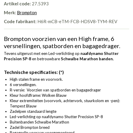
Artikel code:
27.5393
Merk:
Brompton
Code fabrikant:
H6R-mCB-eTM-FCB-HDSV8-TYM-REV
Brompton voorzien van een High frame, 6
versnellingen, spatborden en bagagedrager.
Tevens uitgerust met een Led-verlichting op
naafdynamo Shutter
Precision SP-8
en betrouwbare
Schwalbe Marathon banden.
Technische specificaties: (*)
High stalen frame en voorvork.
6 versnellingen.
R-versie: Voorzien van spatborden en bagagedrager
Kleur hoofdframe: Wolken Blauw
Kleur extremiteiten (voorvork, achtervork, stuurkolom en -pen):
Tempest Blauw
Zadelpen standaard lengte
Led-verlichting op naafdynamo Shutter Precision SP-8
Buitenbanden Schwalbe Marathon
Zadel Brompton breed
Bagageclip vooraan voorgemonteerd.