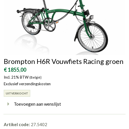
Brompton H6R Vouwfiets Racing groen
€ 1855,00
Incl. 21% BTW
(België}
Exclusief verzendingskosten
UITVERKOCHT
Toevoegen aan wenslijst
Artikel code:
27.5402