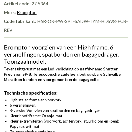
Artikel code:
27.5364
Merk:
Brompton
Code fabrikant:
H6R-OR-PW-SPT-SADW-TYM-HDSV8-FCB-
REV
Brompton voorzien van een High frame, 6
versnellingen, spatborden en bagagedrager.
Toonzaalmodel.
Tevens uitgerust met een Led-verlichting op
naafdynamo Shutter
Precision SP-8, Telescopische zadelpen
,
betrouwbare
Schwalbe
Marathon banden en voorgemonteerde bagageclip
Technische specificaties:
High stalen frame en voorvork.
6 versnellingen.
R-versie: Voorzien van spatborden en bagagedrager
Kleur hoofdframe:
Oranje mat
Kleur extremiteiten (voorvork, achtervork, stuurkolom en -pen):
Papyrus wit mat
Telescopische zadelpen