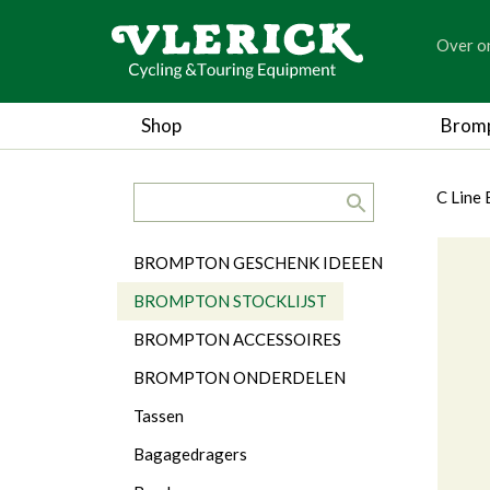
generic
Over o
generic
Shop
Brom
search.title
breadc
breadc
C Line
Categorieën
BROMPTON GESCHENK IDEEEN
BROMPTON STOCKLIJST
BROMPTON ACCESSOIRES
BROMPTON ONDERDELEN
Tassen
Bagagedragers