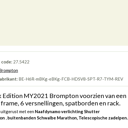
l code:
27.5422
Brompton
abrikant:
BE-H6R-mBKg-eBKg-FCB-HDSV8-SPT-R7-TYM-REV
k Edition MY2021 Brompton voorzien van een
 frame, 6 versnellingen, spatborden en rack.
 uitgerust met een
Naafdynamo verlichting Shutter
ion
,
buitenbanden Schwalbe Marathon, Telescopische zadelpen.