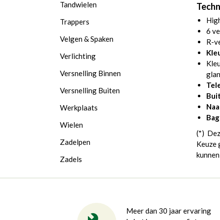
Tandwielen
Techni
High
Trappers
6 ve
Velgen & Spaken
R-ve
Kle
Verlichting
Kleu
Versnelling Binnen
gla
Tel
Versnelling Buiten
Bui
Naa
Werkplaats
Bag
Wielen
(*) Dez
Zadelpen
Keuze g
kunnen 
Zadels
Meer dan 30 jaar ervaring