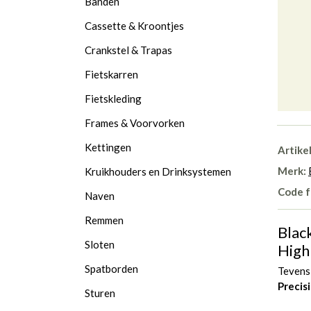
Banden
Cassette & Kroontjes
Crankstel & Trapas
Fietskarren
Fietskleding
Frames & Voorvorken
Kettingen
Artike
Merk:
Kruikhouders en Drinksystemen
Code f
Naven
Remmen
Blac
Sloten
High
Spatborden
Tevens
Precis
Sturen