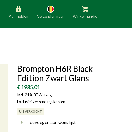
Aanmelden
Verzenden naar
Winkelmandje
België
Nederland
Duitsland
Luxemburg
Frankrijk
Oostenrijk
Brompton H6R Black
Slovenië
Italië
Edition Zwart Glans
Denemarken
Finland
€ 1985,01
Incl. 21% BTW
Bulgarije
(België}
Ierland
Exclusief verzendingskosten
UITVERKOCHT
Toevoegen aan wenslijst