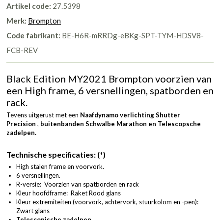
Artikel code:
27.5398
Merk:
Brompton
Code fabrikant:
BE-H6R-mRRDg-eBKg-SPT-TYM-HDSV8-
FCB-REV
Black Edition MY2021 Brompton voorzien van
een High frame, 6 versnellingen, spatborden en
rack.
Tevens uitgerust met een
Naafdynamo verlichting Shutter
Precision
,
buitenbanden Schwalbe Marathon en Telescopsche
zadelpen.
Technische specificaties: (*)
High stalen frame en voorvork.
6 versnellingen.
R-versie: Voorzien van spatborden en rack
Kleur hoofdframe: Raket Rood glans
Kleur extremiteiten (voorvork, achtervork, stuurkolom en -pen):
Zwart glans
Telescopische zadelpen