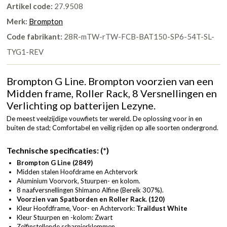
Artikel code:
27.9508
Merk:
Brompton
Code fabrikant:
28R-mTW-rTW-FCB-BAT150-SP6-54T-SL-
TYG1-REV
Brompton G Line. Brompton voorzien van een
Midden frame, Roller Rack, 8 Versnellingen en
Verlichting op batterijen Lezyne.
De meest veelzijdige vouwfiets ter wereld. De oplossing voor in en
buiten de stad; Comfortabel en veilig rijden op alle soorten ondergrond.
Technische specificaties:
(*)
Brompton G Line (2849)
Midden stalen Hoofdrame en Achtervork
Aluminium Voorvork, Stuurpen- en kolom.
8 naafversnellingen Shimano Alfine (Bereik 307%).
Voorzien van Spatborden en Roller Rack. (120)
Kleur Hoofdframe, Voor- en Achtervork:
Traildust White
Kleur Stuurpen en -kolom: Zwart
Zelfinstellende scharnierklemmen.