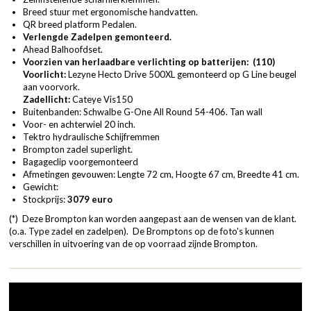
Breed stuur met ergonomische handvatten.
QR breed platform Pedalen.
Verlengde Zadelpen gemonteerd.
Ahead Balhoofdset.
Voorzien van herlaadbare verlichting op batterijen: (110)
Voorlicht:
Lezyne Hecto Drive 500XL gemonteerd op G Line beugel
aan voorvork.
Zadellicht:
Cateye Vis150
Buitenbanden: Schwalbe G-One All Round 54-406. Tan wall
Voor- en achterwiel 20 inch.
Tektro hydraulische Schijfremmen
Brompton zadel superlight.
Bagageclip voorgemonteerd
Afmetingen gevouwen: Lengte 72 cm, Hoogte 67 cm, Breedte 41 cm.
Gewicht:
Stockprijs:
3079 euro
(*) Deze Brompton kan worden aangepast aan de wensen van de klant.
(o.a. Type zadel en zadelpen). De Bromptons op de foto's kunnen
verschillen in uitvoering van de op voorraad zijnde Brompton.