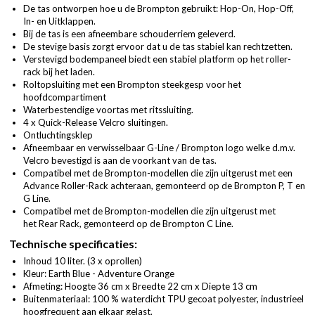
De tas ontworpen hoe u de Brompton gebruikt: Hop-On, Hop-Off,
In- en Uitklappen.
Bij de tas is een afneembare schouderriem geleverd.
De stevige basis zorgt ervoor dat u de tas stabiel kan rechtzetten.
Verstevigd bodempaneel biedt een stabiel platform op het roller-
rack bij het laden.
Roltopsluiting met een Brompton steekgesp voor het
hoofdcompartiment
Waterbestendige voortas met ritssluiting.
4 x Quick-Release Velcro sluitingen.
Ontluchtingsklep
Afneembaar en verwisselbaar G-Line / Brompton logo welke d.m.v.
Velcro bevestigd is aan de voorkant van de tas.
Compatibel met de Brompton-modellen die zijn uitgerust met een
Advance Roller-Rack achteraan, gemonteerd op de Brompton P, T en
G Line.
Compatibel met de Brompton-modellen die zijn uitgerust met
het Rear Rack, gemonteerd op de Brompton C Line.
Technische specificaties:
Inhoud 10 liter. (3 x oprollen)
Kleur: Earth Blue - Adventure Orange
Afmeting: Hoogte 36 cm x Breedte 22 cm x Diepte 13 cm
Buitenmateriaal: 100 % waterdicht TPU gecoat polyester, industrieel
hoogfrequent aan elkaar gelast.