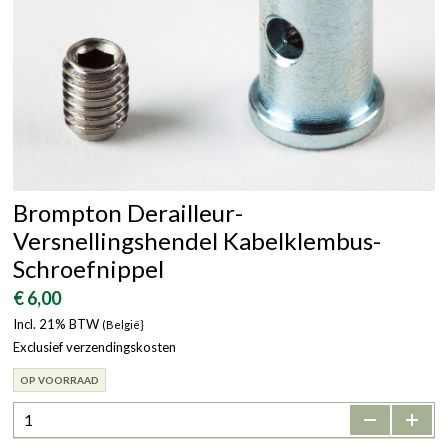
Brompton Derailleur-
Versnellingshendel Kabelklembus-
Schroefnippel
€ 6,00
Incl. 21% BTW
(België}
Exclusief verzendingskosten
OP VOORRAAD
-
+